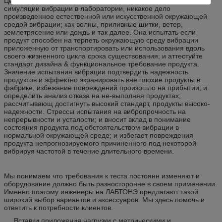
Цель испытания вибрации сделать серию контроллабле
симуляции вибрации в лаборатории, никакое дело
произведенное естественной или искусственной окружающей
средой вибрации; как волны, приливные щитки, ветер,
землетрясение или дождь и так далее. Она испытать если
продукт способен на терпеть окружающую среду вибрации
приложенную от транспортировать или использования вдоль
своего жизненного цикла срока существования; и аттестуйте
стандарт дизайна & функциональное требование продукта.
Значение испытания вибрации подтвердить надежность
продуктов и эффектно экранировать вне плохие продукты в
фабрике; избежание повреждений произошло на прибытии; и
определить анализ отказа на не-выполняя продуктах;
рассчитывающ достигнуть высокий стандарт, продукты высоко-
надежности. Стрессы испытания на вибропрочность на
непрерывности и усталости; и вносит вклад в понимание
состояния продукта под обстоятельством вибрации в
нормальной окружающей среде; и избегает повреждения
продукта непрогнозируемого причиненного под некоторой
вибрируя частотой в течение длительного времени.
Мы понимаем что требования к теста постоянн изменяют и
оборудование должно быть разносторонне в своем применении.
Именно поэтому инженеры на ЛАБТОНЭ предлагают такой
широкий выбор вариантов и аксессуаров. Мы здесь помочь и
ответить к потребности клиентов.
Вставки приложения нагрузки с метрическими и