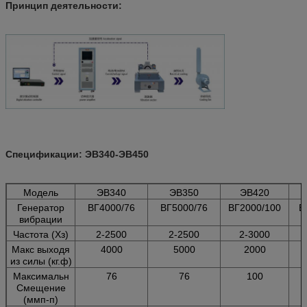
Принцип деятельности:
Спецификации: ЭВ340-ЭВ450
Модель
ЭВ340
ЭВ350
ЭВ420
Генератор
ВГ4000/76
ВГ5000/76
ВГ2000/100
В
вибрации
Частота (Хз)
2-2500
2-2500
2-3000
Макс выходя
4000
5000
2000
из силы (кг.ф)
Максимальн
76
76
100
Смещение
(ммп-п)