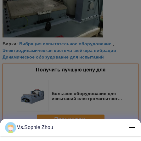
Вибрация испытательное оборудование
Бирки:
,
Электродинамическая система шейкера вибрации
,
Динамическое оборудование для испытаний
Получить лучшую цену для
Большое оборудование для
испытаний электромагнитного
колебания смещения для
трехосного теста шейкера
Продолжать
Ms.Sophie Zhou
Вибростенд электродинамический
Больше