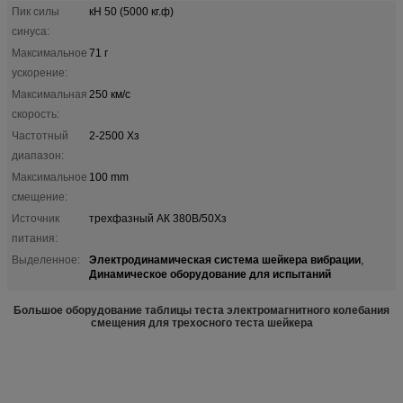
Пик силы
кН 50 (5000 кг.ф)
синуса:
Максимальное
71 г
ускорение:
Максимальная
250 км/с
скорость:
Частотный
2-2500 Хз
диапазон:
Максимальное
100 mm
смещение:
Источник
трехфазный АК 380В/50Хз
питания:
Электродинамическая система шейкера вибрации
Выделенное:
,
Динамическое оборудование для испытаний
Большое оборудование таблицы теста электромагнитного колебания
смещения для трехосного теста шейкера