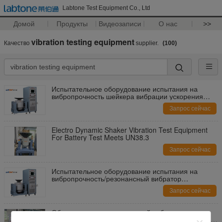
Labtone Test Equipment Co., Ltd
Домой
Продукты
Видеозаписи
О нас
>>
vibration testing equipment
Качество
supplier.
(100)
Испытательное оборудование испытания на
вибропрочность шейкера вибрации ускорения
100г электродинамическое с ИЭК 61373
Запрос сейчас
Electro Dynamic Shaker Vibration Test Equipment
For Battery Test Meets UN38.3
Запрос сейчас
Испытательное оборудование испытания на
вибропрочность/резонансный вибратор
выполняют испытывая ИЭК 61373 - железная
Запрос сейчас
дорога
Оборудование для испытаний вибрации
резонансного вибратора упаковывая исполняет к