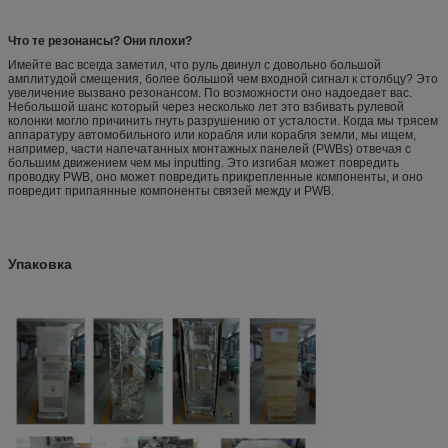
Что те резонансы? Они плохи?
Имейте вас всегда заметил, что руль двинул с довольно большой
амплитудой смещения, более большой чем входной сигнал к столбцу? Это
увеличение вызвано резонансом. По возможности оно надоедает вас.
Небольшой шанс который через несколько лет это взбивать рулевой
колонки могло причинить гнуть разрушению от усталости. Когда мы трясем
аппаратуру автомобильного или корабля или корабля земли, мы ищем,
например, части напечатанных монтажных панелей (PWBs) отвечая с
большим движением чем мы inputting. Это изгибая может повредить
проводку PWB, оно может повредить прикрепленные компоненты, и оно
повредит припаянные компоненты связей между и PWB.
Упаковка