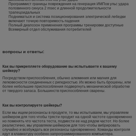
Программист границы повреждения на генерация ИМПов ульс удара
половинного синуса 2 msec и длинной продолжительности
трапецоидальных
Подниматься и система позиционирования электрической лебедки
включают точную повторимость падения
Полный диапозон применения программы тренировки доступные
Всемирный отдел обслуживания потребителей
вопросы и ответы:
Как вы прикрепляете оборудование вы испытываете к вашему
шейкеру?
Посредством приспособления, обычно алюминия или магния для
легковесности соединенных с ригидностью. Их можно быть брошены, или
более небольшие приспособления подвергнуть механической обработке
от твердого запаса. Большинств приспособления сварены.
Как вы контролируете шейкеры?
Если мы ищем резонансы в продукте, то мы испытываем, мы управляем
шейкером для того чтобы трясти продукт на одной частоте одновременно
но поменять что частота теста, подмести ее над рядом частот. Но более
реалистично, мы управляем шейкером для того чтобы вибрировать
случайно и возбуждать все резонансы одновременно. Команды контроля
идут в клавиатуру особенн-запрограммированного компьютера.