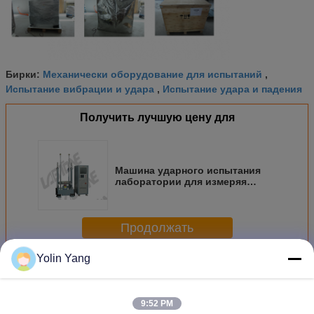
Механически оборудование для испытаний
Бирки:
,
Испытание вибрации и удара
Испытание удара и падения
,
Получить лучшую цену для
Машина ударного испытания
лаборатории для измеряя
хрупкости продукта с системой
защиты
Продолжать
Yolin Yang
Больше
Оборудование для ударных испытаний механическое
9:52 PM