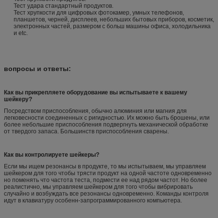
Тест удара стандартный продуктов.
Тест хрупкости для цифровых фотокамер, умных телефонов,
планшетов, черней, дисплеев, небольших бытовых приборов, косметик,
электронных частей, размером с больш машины офиса, холодильника
и etc.
вопросы и ответы:
Как вы прикрепляете оборудование вы испытываете к вашему
шейкеру?
Посредством приспособления, обычно алюминия или магния для
легковесности соединенных с ригидностью. Их можно быть брошены, или
более небольшие приспособления подвергнуть механической обработке
от твердого запаса. Большинств приспособления сварены.
Как вы контролируете шейкеры?
Если мы ищем резонансы в продукте, то мы испытываем, мы управляем
шейкером для того чтобы трясти продукт на одной частоте одновременно
но поменять что частота теста, подмести ее над рядом частот. Но более
реалистично, мы управляем шейкером для того чтобы вибрировать
случайно и возбуждать все резонансы одновременно. Команды контроля
идут в клавиатуру особенн-запрограммированного компьютера.