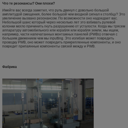
Что те резонансы? Они плохи?
Имейте вас всегда заметил, что руль двинул с довольно большой
амплитудой смещения, более большой чем входной сигнал к столбцу? Это
увеличение вызвано резонансом. По возможности оно надоедает вас.
Небольшой шанс который через несколько лет это взбивать рулевой
колонки могло причинить гнуть разрушению от усталости. Когда мы трясем
аппаратуру автомобильного или корабля или корабля земли, мы ищем,
например, части напечатанных монтажных панелей (PWBs) отвечая с
большим движением чем мы inputting. Это изгибая может повредить
проводку PWB, оно может повредить прикрепленные компоненты, и оно
повредит припаянные компоненты связей между и PWB.
Фабрика