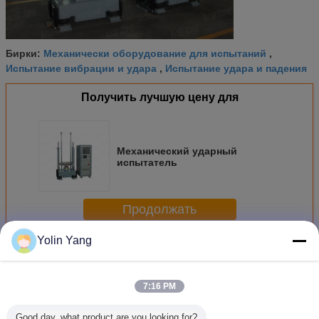
Механически оборудование для испытаний
Бирки:
,
Испытание вибрации и удара
Испытание удара и падения
,
Получить лучшую цену для
Механический ударный
испытатель
Продолжать
Yolin Yang
Больше
Оборудование для ударных испытаний механическое
7:16 PM
Good day, what product are you looking for?