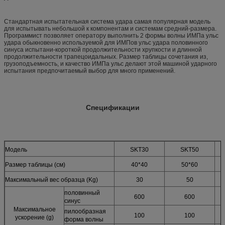
Стандартная испытательная система удара самая популярная модель
для испытывать небольшой к компонентам и системам средний-размера.
Программист позволяет оператору выполнить 2 формы волны ИМПа ульс
удара обыкновенно используемой для ИМПов ульс удара половинного
синуса испытани-короткой продолжительности хрупкости и длинной
продолжительности трапецоидальных. Размер таблицы сочетания из,
грузоподъемность, и качество ИМПа ульс делают этой машиной ударного
испытания предпочитаемый выбор для много применений.
Спецификации
Модель
SKT30
SKT50
Размер таблицы (см)
40*40
50*60
Максимальный вес образца (Kg)
30
50
половинный
600
600
синус
Максимальное
пилообразная
100
100
ускорение (g)
форма волны