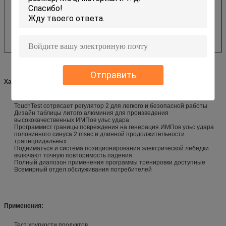
Отправить
Характеристики продукта
TouchTest сотрясает регулятор 2 для легкого и безопасной работы
Дизайн таблицы литого алюминия для произведения
высококачественных ИМПов ульс удара
Программист границы повреждения на генерация ИМПов ульс удара
половинного синуса 2 msec и длинной продолжительности
трапецоидальных
Подниматься и система позиционирования электрической лебедки
включают точную повторимость падения
Полный диапозон применения программы тренировки доступные
Всемирный отдел обслуживания потребителей
Применения:
Тест хрупкости продуктов.