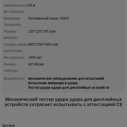
Максимальный
30 кг
вес образца:
Максимум
Половинный синус: 600G
Ускорение:
Размер
120*110*245 (см)
машины:
Размер шкафа
W55*D50*H80 (см)
регулятора:
Вес машины:
1900 (кг)
Размер
40*40(см)
таблицы:
механическое оборудование для испытаний
Выделенное:
,
Испытание вибрации и удара
,
Тестер удара удара для дисплейных устройств
Механический тестер удара удара для дисплейных
устройств сотрясает испытывать с аттестацией CE
Детали