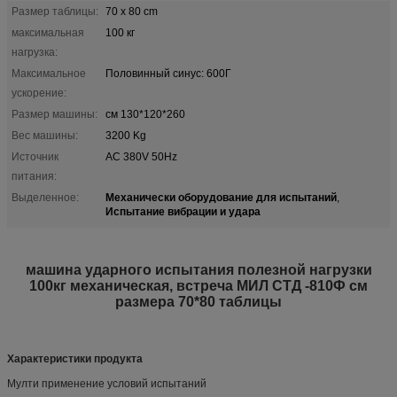
Размер таблицы:
70 x 80 cm
максимальная
100 кг
нагрузка:
Максимальное
Половинный синус: 600Г
ускорение:
Размер машины:
см 130*120*260
Вес машины:
3200 Kg
Источник
AC 380V 50Hz
питания:
Механически оборудование для испытаний
Выделенное:
,
Испытание вибрации и удара
машина ударного испытания полезной нагрузки
100кг механическая, встреча МИЛ СТД -810Ф см
размера 70*80 таблицы
Характеристики продукта
Мулти применение условий испытаний