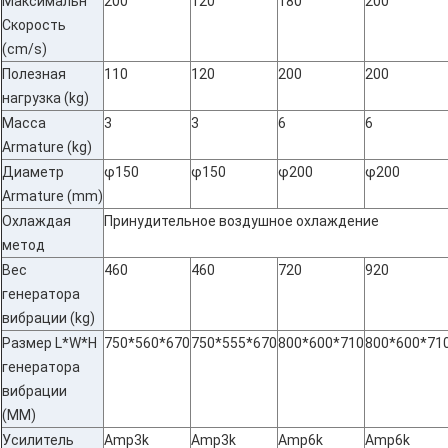
Максимальн
200
120
180
200
Скорость
(cm/s)
Полезная
110
120
200
200
нагрузка (kg)
Масса
3
3
6
6
Armature (kg)
Диаметр
φ150
φ150
φ200
φ200
Armature (mm)
Охлаждая
Принудительное воздушное охлаждение
метод
Вес
460
460
720
920
генератора
вибрации (kg)
Размер L*W*H
750*560*670
750*555*670
800*600*710
800*600*71
генератора
вибрации
(MM)
Усилитель
Amp3k
Amp3k
Amp6k
Amp6k