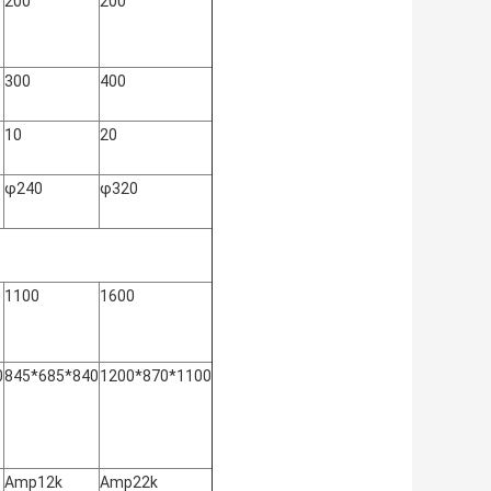
200
200
300
400
10
20
φ240
φ320
1100
1600
0
845*685*840
1200*870*1100
Amp12k
Amp22k