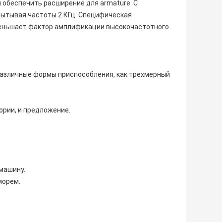
 обеспечить расширение для armature. С
пытывая частоты 2 КГц. Специфическая
меньшает фактор амплификации высокочастотного
различные формы приспособления, как трехмерный
ории, и предложение.
машину.
морем.