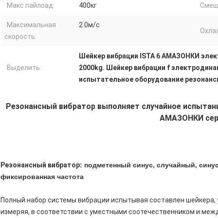
Макс.пайлоад:
400кг
Смещ
Максимальная
2.0м/с
Охла
скорость:
Шейкер вибрации ISTA 6 АМАЗОНКИ эле
Выделить:
2000kg. Шейкер вибрации f электродин
испытательное оборудование резонанс
Резонансный вибратор выполняет
случайное испытани
АМАЗОНКИ сер
Резонансный вибратор
: подметенный синус, случайный, синус
фиксированная частота
Полный набор системы вибрации испытывая составлен шейкера, 
измеряя, в соответствии с уместными соотечественником и между