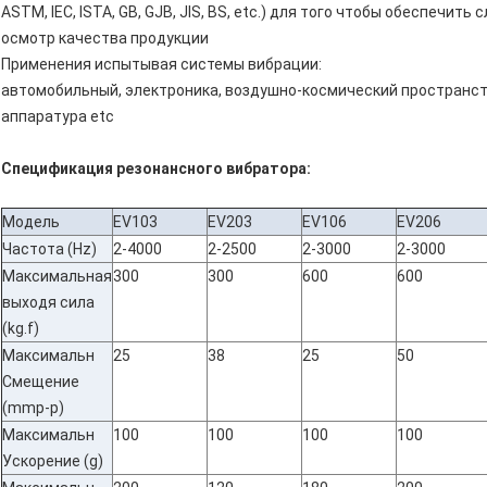
ASTM, IEC, ISTA, GB, GJB, JIS, BS, etc.) для того чтобы обеспечи
осмотр качества продукции
Применения испытывая системы вибрации:
автомобильный, электроника, воздушно-космический пространств
аппаратура etc
Спецификация резонансного вибратора:
Модель
EV103
EV203
EV106
EV206
Частота (Hz)
2-4000
2-2500
2-3000
2-3000
Максимальная
300
300
600
600
выходя сила
(kg.f)
Максимальн
25
38
25
50
Смещение
(mmp-p)
Максимальн
100
100
100
100
Ускорение (g)