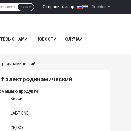
Отправить запрос
|
Russian
Поиск
ТЕСЬ С НАМИ
НОВОСТИ
СЛУЧАИ
ктродинамический
 f электродинамический
мация о продукте:
Китай
LABTONE
CE,ISO