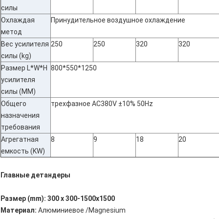
силы
Охлаждая
Принудительное воздушное охлаждение
метод
Вес усилителя
250
250
320
320
силы (kg)
Размер L*W*H
800*550*1250
усилителя
силы (MM)
Общего
трехфазное AC380V ±10% 50Hz
назначения
требования
Агрегатная
8
9
18
20
емкость (KW)
Главные детандеры
Размер (mm): 300 x 300-1500x1500
Материал:
Алюминиевое /Magnesium