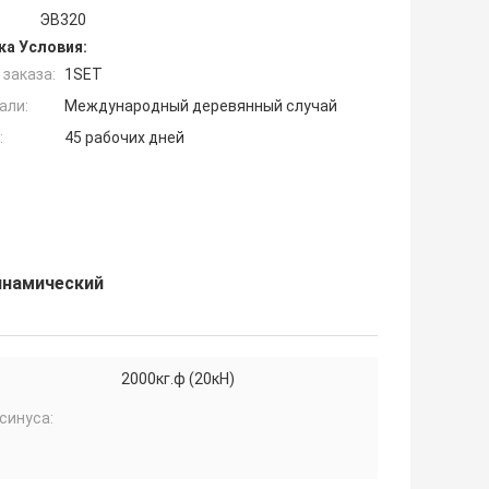
ЭВ320
ка Условия:
заказа:
1SET
али:
Международный деревянный случай
:
45 рабочих дней
инамический
2000кг.ф (20кН)
синуса: