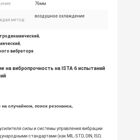
ение:
76мм
воздушное охлаждение
ждая метод:
ктродинамический
,
амический
,
ного вибратора
е на вибропрочность на ISTA 6 испытаний
ий
 на случайном, поиск резонанса,
усилителя силы и системы управления вибрации
народными стандартами (как MIL-STD, DIN, ISO,