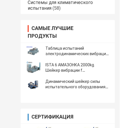
Системы для климатического
испытания
(58)
САМЫЕ ЛУЧШИЕ
ПРОДУКТЫ
Таблица испытаний
электродинамических вибраций
для батарей
ISTA 6 АМАЗОНКА 2000kg.
Шейкер вибрации f
электродинамический
Динамический шейкер силы
испытательного оборудования
испытания на вибропрочность
высокий для ASTM D4169-16
СЕРТИФИКАЦИЯ