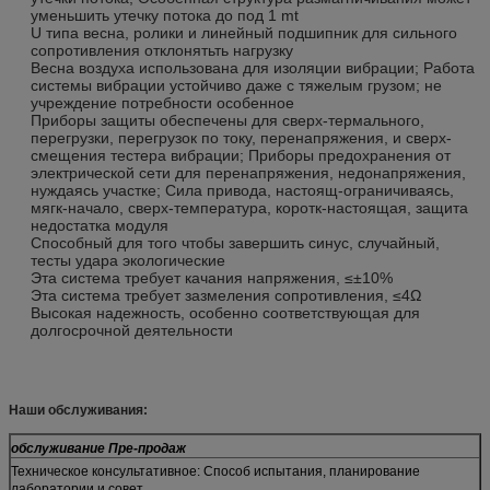
уменьшить утечку потока до под 1 mt
U типа весна, ролики и линейный подшипник для сильного
сопротивления отклонятьть нагрузку
Весна воздуха использована для изоляции вибрации; Работа
системы вибрации устойчиво даже с тяжелым грузом; не
учреждение потребности особенное
Приборы защиты обеспечены для сверх-термального,
перегрузки, перегрузок по току, перенапряжения, и сверх-
смещения тестера вибрации; Приборы предохранения от
электрической сети для перенапряжения, недонапряжения,
нуждаясь участке; Сила привода, настоящ-ограничиваясь,
мягк-начало, сверх-температура, коротк-настоящая, защита
недостатка модуля
Способный для того чтобы завершить синус, случайный,
тесты удара экологические
Эта система требует качания напряжения, ≤±10%
Эта система требует зазмеления сопротивления, ≤4Ω
Высокая надежность, особенно соответствующая для
долгосрочной деятельности
Наши обслуживания:
обслуживание Пре-продаж
Техническое консультативное: Способ испытания, планирование
лаборатории и совет