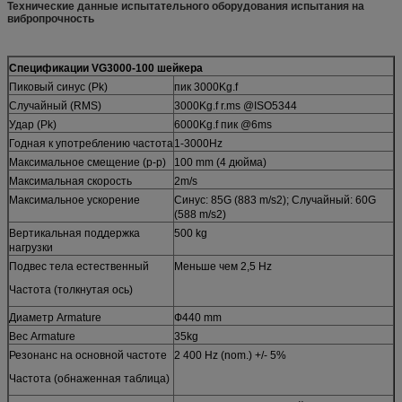
Технические данные испытательного оборудования испытания на
вибропрочность
Спецификации VG3000-100 шейкера
Пиковый синус (Pk)
пик 3000Kg.f
Случайный (RMS)
3000Kg.f r.ms @ISO5344
Удар (Pk)
6000Kg.f пик @6ms
Годная к употреблению частота
1-3000Hz
Максимальное смещение (p-p)
100 mm (4 дюйма)
Максимальная скорость
2m/s
Максимальное ускорение
Синус: 85G (883 m/s2); Случайный: 60G
(588 m/s2)
Вертикальная поддержка
500 kg
нагрузки
Подвес тела естественный
Меньше чем 2,5 Hz
Частота (толкнутая ось)
Диаметр Armature
Ф440 mm
Вес Armature
35kg
Резонанс на основной частоте
2 400 Hz (nom.) +/- 5%
Частота (обнаженная таблица)