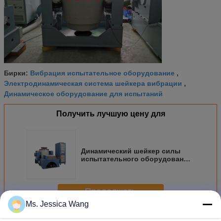
Вибрация испытательное оборудование
Бирки:
,
Электродинамическая система шейкера вибрации
,
Динамическое оборудование для испытаний
Получить лучшую цену для
Динамический шейкер силы
испытательного оборудования
испытания на вибропрочность
высокий для ASTM D4169-16
Продолжать
Ms. Jessica Wang
Вибростенд электродинамический
Больше