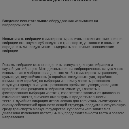
Введение испытательного оборудования испытания на
вибропрочность:
Испытывать вибрации
сымитировать различные экологические влияния
вибрации столкнулся субпродукты в транспорте, установке и пользе, и
определить ли продукт может выдержать различные экологические
вибрации.
Режимы вибрации можно разделить в синусоидальную вибрацию и
случайную вибрацию. Метод испытания на вибропрочность синуса часто
использован в лаборатории, для того чтобы сымитировать вращение,
пульсируя, неустойчивость (в кораблях, воздушных судн, кораблях,
космическом корабле) на вибрации и анализу частоты резонанса
структуры продукта и пункта резонанса пребывает утверждение дают
приоритет, оно разделен в вибрацию амплитуды частоты и
фиксированная вибрация частоты, свое жесткое зависит от диапазона
изменения частот, значения амплитуды и продолжительности
теста. Случайная вибрация использована для того чтобы сымитировать
оценку сейсмической прочности общей структуры продукта и окружающую
среду транспорта в пакуя государстве, суровости чего зависел от
диапазона изменения частот, GRMS, продолжительности теста и осевого
направления.