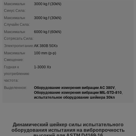
Максимальн
3000 kg.f (30kN)
Синус Сила:
Максимальн
3000 kg.f (30kN)
Случайн Сила:
Максимальн
6000 kg.f (60kN)
Сотрясать Сила:
Электропитание:
АК 380В 50Хз
Максимальн
100 mm (p-p)
Смещение:
Годная к
1-3000 Хз
употреблению
частота:
Оборудование измерения вибрации AC 380V
Выделенное:
,
Оборудование измерения вибрации MIL-STD-810
,
испытательное оборудование шейкера 30kn
Динамический шейкер силы испытательного
оборудования испытания на вибропрочность
высокий для ASTM D4169-16