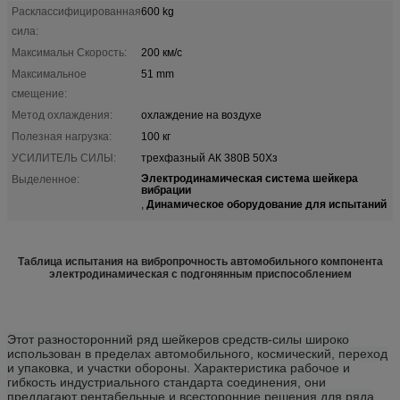
Расклассифицированная
600 kg
сила:
Максимальн Скорость:
200 км/с
Максимальное
51 mm
смещение:
Метод охлаждения:
охлаждение на воздухе
Полезная нагрузка:
100 кг
УСИЛИТЕЛЬ СИЛЫ:
трехфазный АК 380В 50Хз
Электродинамическая система шейкера
Выделенное:
вибрации
Динамическое оборудование для испытаний
,
Таблица испытания на вибропрочность автомобильного компонента
электродинамическая с подгонянным приспособлением
Этот разносторонний ряд шейкеров средств-силы широко
использован в пределах автомобильного, космический, переход
и упаковка, и участки обороны. Характеристика рабочое и
гибкость индустриального стандарта соединения, они
предлагают рентабельные и всесторонние решения для ряда