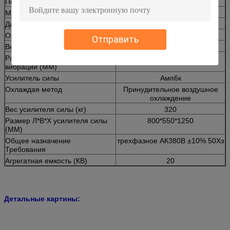
Полезная нагрузка (кг)
200
Масса Арматуре (кг)
6
Диаметр Арматуре (мм)
φ200
Охлаждая метод
Воздушное охлаждение
Отправить
Вес генератора вибрации (кг)
920
Размер Л*В*Х генератора
800*600*710
вибрации (ММ)
Усилитель силы
Амп6к
Охлаждая метод
Принудительное воздушное
охлаждение
Вес усилителя силы (кг)
320
Размер Л*В*Х усилителя силы
800*550*1250
(ММ)
Общее назначение
трехфазное АК380В ±10% 50Хз
Требования
Агрегатная емкость (КВ)
20
Детальные картины: