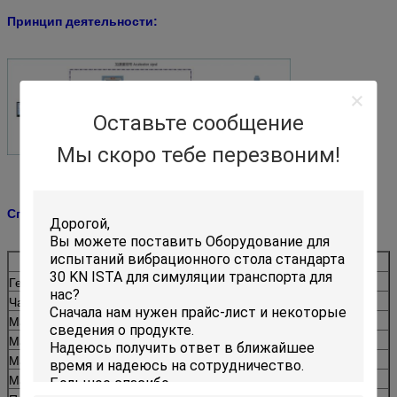
Принцип деятельности:
Оставьте сообщение
Мы скоро тебе перезвоним!
Спецификации:
Модель
ЭВ206
Генератор вибрации
ВГ300/50
Частота (Хз)
2-3000
Макс выходя из силы (кг.ф)
600
Максимальн Смещение (ммп-п)
50
Максимальн Ускорение (г)
100
Максимальн Скорость (км/с)
200