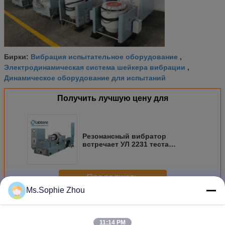
Вибрация испытательное оборудование
Бирки:
,
Электродинамическая система шейкера вибрации
,
Динамическое оборудование для испытаний
Получить лучшую цену для
Резонансный вибратор
встречает УЛ 2231 теста
батареи (удар, вибрация)
Продолжать
Ms.Sophie Zhou
Вибростенд электродинамический
Больше
11:14 PM