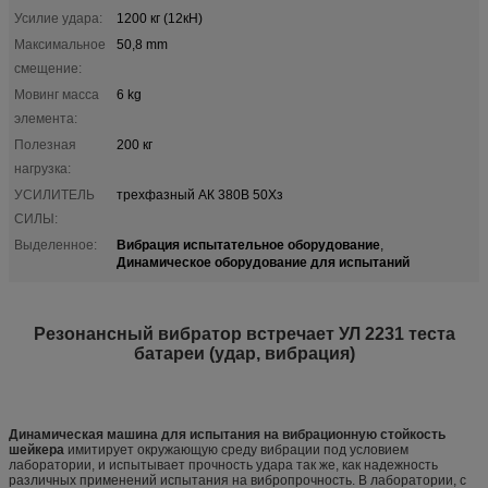
Усилие удара:
1200 кг (12кН)
Максимальное
50,8 mm
смещение:
Мовинг масса
6 kg
элемента:
Полезная
200 кг
нагрузка:
УСИЛИТЕЛЬ
трехфазный АК 380В 50Хз
СИЛЫ:
Вибрация испытательное оборудование
Выделенное:
,
Динамическое оборудование для испытаний
Резонансный вибратор встречает УЛ 2231 теста
батареи (удар, вибрация)
Динамическая машина для испытания на вибрационную стойкость
шейкера
имитирует окружающую среду вибрации под условием
лаборатории, и испытывает прочность удара так же, как надежность
различных применений испытания на вибропрочность. В лаборатории, с