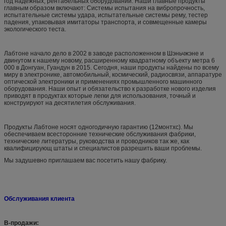
год надежных, рентабельных оборудований. Наши главные продукты
главным образом включают: Системы испытания на вибропрочность,
испытательные системы удара, испытательные системы рему, тестер
падения, упаковывая имитаторы транспорта, и совмещенные камеры
экологического теста.
Лабтоне начало дело в 2002 в заводе расположенном в Шэньчжэне и
двинутом к нашему новому, расширенному квадратному объекту метра 6
000 в Донгуан, Гуандун в 2015. Сегодня, наши продукты найдены по всему
миру в электронике, автомобильный, космический, радиосвязи, аппаратуре
оптической электроники и применениях промышленного машинного
оборудования. Наши опыт и обязательство к разработке нового изделия
приводят в продуктах которые легки для использования, точный и
конструируют на десятилетия обслуживания.
Продукты Лабтоне носят одногодичную гарантию (12монтхс). Мы
обеспечиваем всесторонние технические обслуживания фабрики,
технические литературы, руководства и проводников так же, как
квалифицирующ штаты и специалистов разрешить ваши проблемы.
Мы задушевно приглашаем вас посетить нашу фабрику.
Обслуживания клиента
В-продажи: