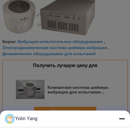
Вибрация испытательное оборудование
Бирки:
,
Электродинамическая система шейкера вибрации
,
Динамическое оборудование для испытаний
Получить лучшую цену для
Компактная система шейкера
вибрации для испытания
вибрации лаборатории
Продолжать
Yolin Yang
Вибростенд электродинамический
Больше