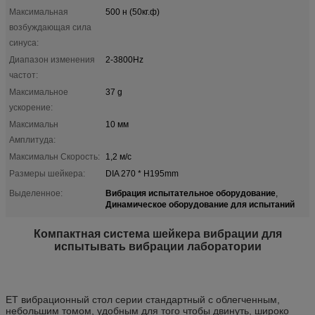
Максимальная
500 н (50кг.ф)
возбуждающая сила
синуса:
Диапазон изменения
2-3800Hz
частот:
Максимальное
37 g
ускорение:
Максимальн
10 мм
Амплитуда:
Максимальн Скорость:
1,2 м/с
Размеры шейкера:
DIA 270 * H195mm
Вибрация испытательное оборудование
Выделенное:
,
Динамическое оборудование для испытаний
Компактная система шейкера вибрации для
испытывать вибрации лаборатории
ET вибрационный стол серии стандартный с облегченным,
небольшим томом, удобным для того чтобы двинуть, широко