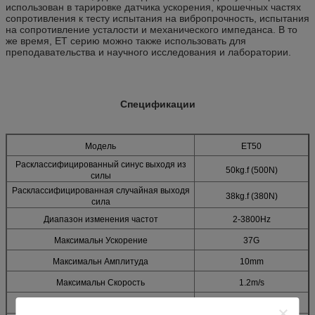
использован в тарировке датчика ускорения, крошечных частях
сопротивления к тесту испытания на вибропрочность, испытания
на сопротивление усталости и механического импеданса. В то
же время, ET серию можно также использовать для
преподавательства и научного исследования и лаборатории.
Спецификации
Модель
ET50
Расклассифицированный синус выходя из
50kg.f (500N)
силы
Расклассифицированная случайная выходя
38kg.f (380N)
сила
Диапазон изменения частот
2-3800Hz
Максимальн Ускорение
37G
Максимальн Амплитуда
10mm
Максимальн Скорость
1.2m/s
Масса Armature
1.2kg