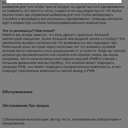
Если мы ищем резонансы в продукте, то мы испытываем, мы управляем
шейкером для того чтобы трясти продукт на одной частоте одновременно
но поменять что частота теста, подмести ее над рядом частот. Но более
реалистично, мы управляем шейкером для того чтобы вибрировать
случайно и возбуждать все резонансы одновременно. Команды контроля
идут в клавиатуру особенн-запрограммированного компьютера.
Что те резонансы? Они плохи?
Имейте вас всегда заметил, что руль двинул с довольно большой
амплитудой смещения, более большой чем входной сигнал к столбцу? Это
увеличение вызвано резонансом. По возможности оно надоедает вас.
Небольшой шанс который через несколько лет это взбивать рулевой
колонки могло причинить гнуть разрушению от усталости. Когда мы трясем
аппаратуру автомобильного или корабля или корабля земли, мы ищем,
например, части напечатанных монтажных панелей (PWBs) отвечая с
большим движением чем мы inputting. Это изгибая может повредить
проводку PWB, оно может повредить прикрепленные компоненты, и оно
повредит припаянные компоненты связей между и PWB.
Обслуживание
Обслуживание Пре-продаж
1)Техническая консультация: метод теста, планирование лаборатории и
предложение.