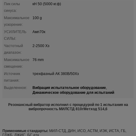
Пик силы
кН 50 (5000 кг.ф)
синуса:
Максимальное
100 g
ускорение:
УСИЛИТЕЛЬ
Амп70к
СИЛЫ:
Частотный
2-2500 Хз
диапазон:
Максимальное
76 mm
смещение:
Источник
трехфазный АК 380В/50Хз
питания:
Вибрация испытательное оборудование
Выделенное:
,
Динамическое оборудование для испытаний
Резонансный вибратор исполнил с процедурой по 1 испытания на
вибропрочность МИЛСТД 810гМетход 514,6
Применимые стандарты:
МИЛ-СТД, ДИН, ИСО, АСТМ, ИЭК, ИСТА, ГБ,
ГДЖБ, ДЖИС, БС етк.