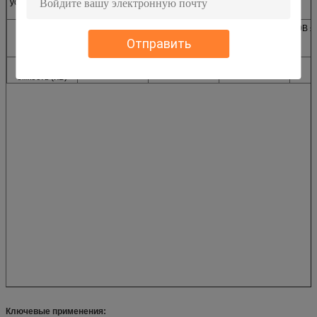
усилителя силы
(ММ)
Общее
трехфазное АК380В ±
назначение
Отправить
Требования
Агрегатная
80
90
45
емкость (КВ)
Ключевые применения: