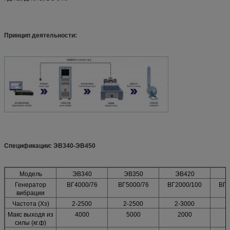
Принцип деятельности:
Спецификации: ЭВ340-ЭВ450
Модель
ЭВ340
ЭВ350
ЭВ420
Генератор
ВГ4000/76
ВГ5000/76
ВГ2000/100
ВГ3
вибрации
Частота (Хз)
2-2500
2-2500
2-3000
2
Макс выходя из
4000
5000
2000
силы (кг.ф)