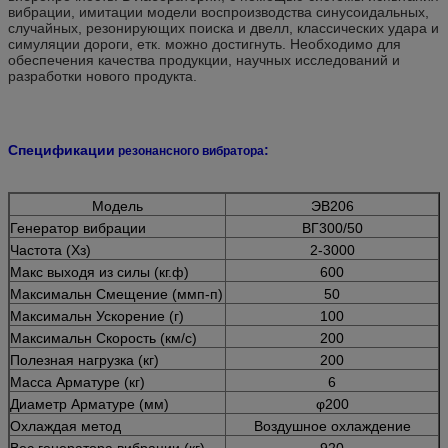
вибрации, имитации модели воспроизводства синусоидальных,
случайных, резонирующих поиска и двелл, классических удара и
симуляции дороги, етк. можно достигнуть. Необходимо для
обеспечения качества продукции, научных исследований и
разработки нового продукта.
Спецификации
:
резонансного вибратора
Модель
ЭВ206
Генератор вибрации
ВГ300/50
Частота (Хз)
2-3000
Макс выходя из силы (кг.ф)
600
Максимальн Смещение (ммп-п)
50
Максимальн Ускорение (г)
100
Максимальн Скорость (км/с)
200
Полезная нагрузка (кг)
200
Масса Арматуре (кг)
6
Диаметр Арматуре (мм)
φ200
Охлаждая метод
Воздушное охлаждение
Вес генератора вибрации (кг)
920