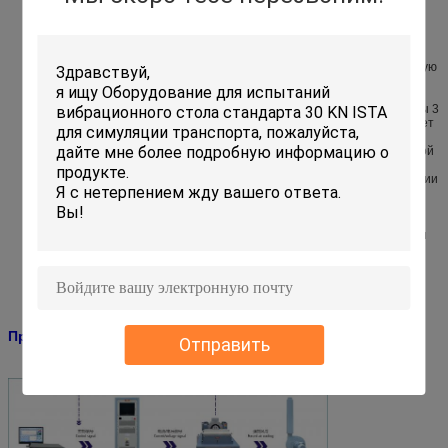
Изрезанная система подвеса и линейное движение направляя,
сильная пропускная способность, хорошая направляющ функции,
высокую стабильность
Воздушная подушка нагрузки разбивочная имеет высокую статическую
жесткость и низкую динамическую жесткость, сильную пропускную
способность, идеальное проведение на изменении амплитуды
Переключение силы класса высокой эффективности д, течение сигмы 3
пиковое, предусматривает самый точный расход энергии и уменьшает
гармоничное искажение
Быстрое самодиагностирование с блокировкой безопасности, высокой
надежностью безопасности
Прибор изоляции удара воздушной подушки для платформы вибрации
без потребности дополнительного учреждения, идеального
воспроизводства волны колебательного движения и уменьшает
пропускаемость вибрации
Обеспечьте горизонтальную и вертикальную платформу расширения
для различного применения
Простая деятельность регулятора
Принцип деятельности
:
резонансного вибратора
Отправить