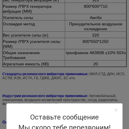
Размер Л*В*Х генератора
800*600*710
вибрации (ММ)
Усилитель силы
Амп6к
Охлаждая метод
Принудительное воздушное
охлаждение
Вес усилителя силы (кг)
320
Размер Л*В*Х усилителя силы
800*550*1250
(ММ)
Общее назначение
трехфазное АК380В ±10% 50Хз
Требования
Агрегатная емкость (КВ)
20
Стандарты
резонансного вибратора
применимые:
МИЛ-СТД, ДИН, ИСО,
АСТМ, ИЭК, ИСТА, ГБ, ГДЖБ, ДЖИС, БС етк.
Индустрии
резонансного вибратора
применимые:
Автомобильный,
электроника, воздушно-космический пространство, сосуд, радиосвязь,
Фотоелектроникс, аппаратура етк.
Оставьте сообщение
Особенности
:
резонансного вибратора
Мы скоро тебе перезвоним!