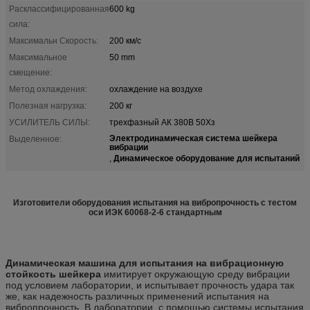
Расклассифицированная
600 kg
сила:
Максимальн Скорость:
200 км/с
Максимальное
50 mm
смещение:
Метод охлаждения:
охлаждение на воздухе
Полезная нагрузка:
200 кг
УСИЛИТЕЛЬ СИЛЫ:
трехфазный АК 380В 50Хз
Электродинамическая система шейкера
Выделенное:
вибрации
Динамическое оборудование для испытаний
,
Изготовители оборудования испытания на вибропрочность с тестом
оси ИЭК 60068-2-6 стандартным
Динамическая машина для испытания на вибрационную
стойкость шейкера
имитирует окружающую среду вибрации
под условием лаборатории, и испытывает прочность удара так
же, как надежность различных применений испытания на
вибропрочность. В лаборатории, с помощью системы испытания