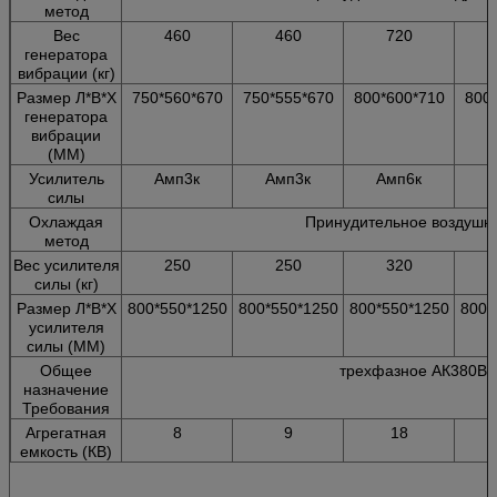
метод
Вес
460
460
720
генератора
вибрации (кг)
Размер Л*В*Х
750*560*670
750*555*670
800*600*710
800
генератора
вибрации
(ММ)
Усилитель
Амп3к
Амп3к
Амп6к
А
силы
Охлаждая
Принудительное воздушн
метод
Вес усилителя
250
250
320
силы (кг)
Размер Л*В*Х
800*550*1250
800*550*1250
800*550*1250
800*
усилителя
силы (ММ)
Общее
трехфазное АК380В 
назначение
Требования
Агрегатная
8
9
18
емкость (КВ)