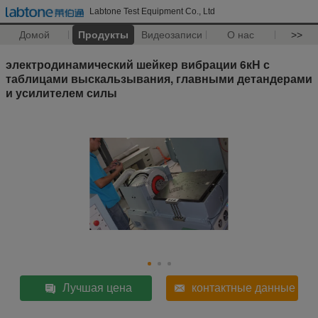
Labtone Test Equipment Co., Ltd
Домой
Продукты
Видеозаписи
О нас
>>
электродинамический шейкер вибрации 6кН с
таблицами выскальзывания, главными детандерами
и усилителем силы
Лучшая цена
контактные данные