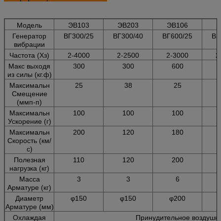
Модель
ЭВ103
ЭВ203
ЭВ106
Э
Генератор
ВГ300/25
ВГ300/40
ВГ600/25
ВГ
вибрации
Частота (Хз)
2-4000
2-2500
2-3000
2
Макс выходя
300
300
600
из силы (кг.ф)
Максимальн
25
38
25
Смещение
(ммп-п)
Максимальн
100
100
100
Ускорение (г)
Максимальн
200
120
180
Скорость (км/
с)
Полезная
110
120
200
нагрузка (кг)
Масса
3
3
6
Арматуре (кг)
Диаметр
φ150
φ150
φ200
Арматуре (мм)
Охлаждая
Принудительное воздушн