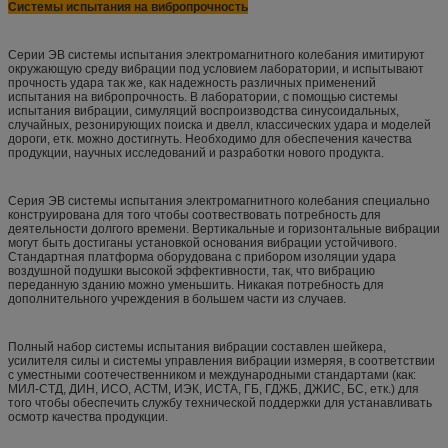
Системы испытания на вибропрочность
Серии ЭВ системы испытания электромагнитного колебания имитируют
окружающую среду вибрации под условием лаборатории, и испытывают
прочность удара так же, как надежность различных применений
испытания на вибропрочность. В лаборатории, с помощью системы
испытания вибрации, симуляций воспроизводства синусоидальных,
случайных, резонирующих поиска и двелл, классических удара и моделей
дороги, етк. можно достигнуть. Необходимо для обеспечения качества
продукции, научных исследований и разработки нового продукта.
Серия ЭВ системы испытания электромагнитного колебания специально
конструирована для того чтобы соотвествовать потребность для
деятельности долгого времени. Вертикальные и горизонтальные вибрации
могут быть достиганы установкой основания вибрации устойчивого.
Стандартная платформа оборудована с прибором изоляции удара
воздушной подушки высокой эффективности, так, что вибрацию
переданную зданию можно уменьшить. Никакая потребность для
дополнительного учреждения в большем части из случаев.
Полный набор системы испытания вибрации составлен шейкера,
усилителя силы и системы управления вибрации измеряя, в соответствии
с уместными соотечественником и международными стандартами (как:
МИЛ-СТД, ДИН, ИСО, АСТМ, ИЭК, ИСТА, ГБ, ГДЖБ, ДЖИС, БС, етк.) для
того чтобы обеспечить службу технической поддержки для устанавливать
осмотр качества продукции.