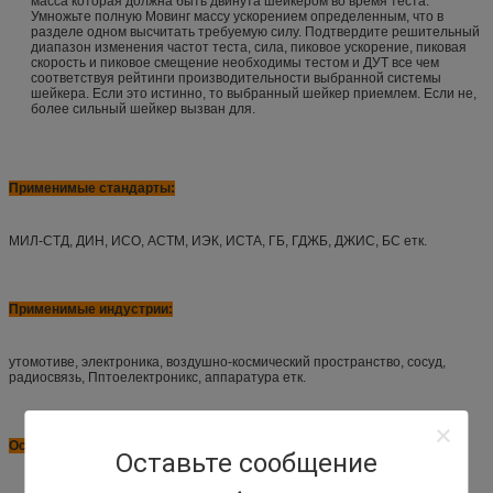
масса которая должна быть двинута шейкером во время теста.
Умножьте полную Мовинг массу ускорением определенным, что в
разделе одном высчитать требуемую силу. Подтвердите решительный
диапазон изменения частот теста, сила, пиковое ускорение, пиковая
скорость и пиковое смещение необходимы тестом и ДУТ все чем
соответствуя рейтинги производительности выбранной системы
шейкера. Если это истинно, то выбранный шейкер приемлем. Если не,
более сильный шейкер вызван для.
Применимые стандарты:
МИЛ-СТД, ДИН, ИСО, АСТМ, ИЭК, ИСТА, ГБ, ГДЖБ, ДЖИС, БС етк.
Применимые индустрии:
утомотиве, электроника, воздушно-космический пространство, сосуд,
радиосвязь, Пптоелектроникс, аппаратура етк.
Особенности
:
Оставьте сообщение
Прочность системы подвеса и линейного движения направляя,
сильной пропускной способности, хорошей направляющ функции,