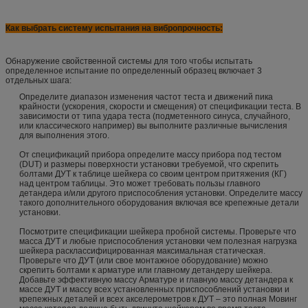
Как выбрать систему испытания на вибропрочность:
Обнаружение свойственной системы для того чтобы испытать
определенное испытание по определенный образец включает 3
отдельных шага:
Определите диапазон изменения частот теста и движений пика
крайности (ускорения, скорости и смещения) от спецификации теста. В
зависимости от типа удара теста (подметенного синуса, случайного,
или классического например) вы выполните различные вычисления
для выполнения этого.
От спецификаций прибора определите массу прибора под тестом
(DUT) и размеры поверхности установки требуемой, что скрепить
болтами ДУТ к таблице шейкера со своим центром притяжения (КГ)
над центром таблицы. Это может требовать пользы главного
детандера и/или другого приспособления установки. Определите массу
такого дополнительного оборудования включая все крепежные детали
установки.
Посмотрите спецификации шейкера пробной системы. Проверьте что
масса ДУТ и любые приспособления установки чем полезная нагрузка
шейкера расклассифицированная максимальная статическая.
Проверьте что ДУТ (или свое монтажное оборудование) можно
скрепить болтами к арматуре или главному детандеру шейкера.
Добавьте эффективную массу Арматуре и главную массу детандера к
массе ДУТ и массу всех установленных приспособлений установки и
крепежных деталей и всех акселерометров к ДУТ – это полная Мовинг