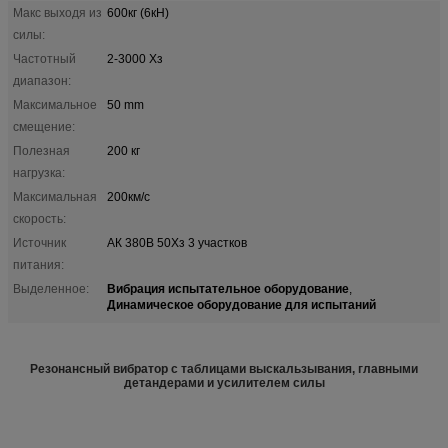
Макс выходя из
600кг (6кН)
силы:
Частотный
2-3000 Хз
диапазон:
Максимальное
50 mm
смещение:
Полезная
200 кг
нагрузка:
Максимальная
200км/с
скорость:
Источник
АК 380В 50Хз 3 участков
питания:
Вибрация испытательное оборудование
Выделенное:
,
Динамическое оборудование для испытаний
Резонансный вибратор с таблицами выскальзывания, главными
детандерами и усилителем силы