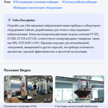
Теги:
#
Обслуживания испытания вибрации
#
Система шейкера вибрации
#
Вибрация испытательное оборудование
Video Description:
Откройте для себя передовые виброизмерительные приборы и лабораторное
оборудование Labtone, разработанные для точного синусоидального
виброиспытания. Наши высокопроизводительные модели, включая EV203,
EV206, EV210 и EV220, соответствуют международным стандартам, таким
как MIL-STD-810G и ISO. Идеально подходят для автомобильной,
электронной, авиационной и других отраслей, эти приборы отличаются
прочностью, высокой эффективностью и простотой эксплуатации.
Похожие Видео
00:39
00:49
Проверка упаковки ISTA
Системы испытаний вибрации