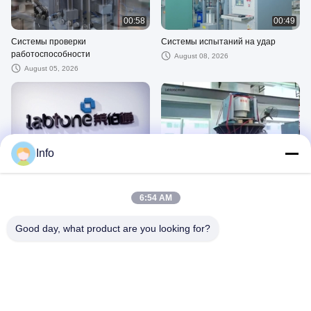
00:58
00:49
Системы проверки
Системы испытаний на удар
работоспособности
August 08, 2026
August 05, 2026
03:01
00:49
Info
Введение в компанию Labtone
Системы испытаний вибрации
August 05, 2026
August 08, 2026
6:54 AM
Good day, what product are you looking for?
00:30
00:52
Высокоскоростная ударная
Устройство для испытания удара
испытательная система
August 08, 2026