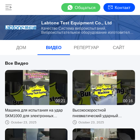
Общаться
Контакт
Labtone Test Equipment Co., Ltd
Качество Система виброиспытаний,
Виброиспытательное оборудование изготовитель
от Китая
ДОМ
ВИДЕО
РЕПЕРТУАР
САЙТ
Все Видео
00:21
00:16
Машина для испытания на удар
Высокоскоростной
SKM1000 для электронных
пневматический ударный
компонентов 1000*1000 мм
испытатель с полезной нагрузкой
October 23, 2025
October 23, 2025
Соответствует GB T2423.6
100 кг и столом 500 x 700 мм,
ускорение до 200g