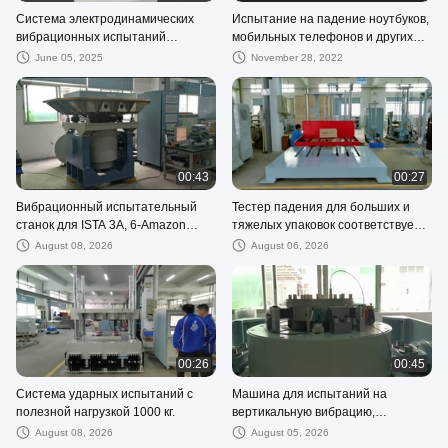
Система электродинамических
Испытание на падение ноутбуков,
вибрационных испытаний
мобильных телефонов и других
трещинок
небольших ИУ
June 05, 2025
November 28, 2022
00:43
00:27
Вибрационный испытательный
Тестер падения для больших и
станок для ISTA 3A, 6-Amazon
тяжелых упаковок соответствует
Случайный вибрационный спектр
стандартам испытаний ISTA
August 08, 2026
August 06, 2026
00:26
00:45
Система ударных испытаний с
Машина для испытаний на
полезной нагрузкой 1000 кг.
вертикальную вибрацию,
динамический вибростенд с
August 08, 2026
August 05, 2026
расширителем головки