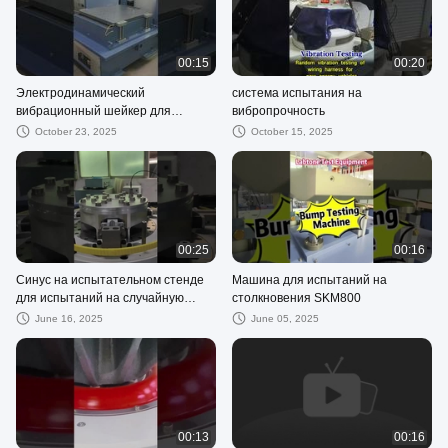
00:15
00:20
Электродинамический
система испытания на
вибрационный шейкер для
вибропрочность
испытания самолетобумажных
October 23, 2025
October 15, 2025
частей соответствует стандарту
MIL-STD-810G
00:25
00:16
Синус на испытательном стенде
Машина для испытаний на
для испытаний на случайную
столкновения SKM800
вибрацию в лаборатории батарей
June 16, 2025
June 05, 2025
00:13
00:16