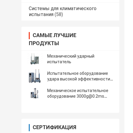
Системы для климатического
испытания
(58)
САМЫЕ ЛУЧШИЕ
ПРОДУКТЫ
Механический ударный
испытатель
Испытательное оборудование
удара высокой эффективности
механическое для теста синуса
150г 6мс половинного
Механическое испытательное
оборудование 3000g@0.2ms
удара встречает IEC 60068-2-27
СЕРТИФИКАЦИЯ