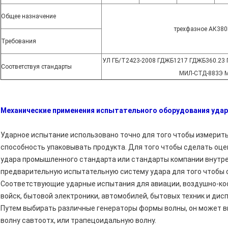
Общее назначение
трехфазное АК380
Требования
УЛ ГБ/Т2423-2008 ГДЖБ1217 ГДЖБ360.23
Соответствуя стандарты
МИЛ-СТД-883Э 
Механические применения испытательного оборудования удар
Ударное испытание использовано точно для того чтобы измерить
способность упаковывать продукта. Для того чтобы сделать оце
удара промышленного стандарта или стандарты компании внутр
предварительную испытательную систему удара для того чтобы
Соответствующие ударные испытания для авиации, воздушно-кос
войск, бытовой электроники, автомобилей, бытовых техник и дис
Путем выбирать различные генераторы формы волны, он может в
волну савтоотх, или трапецоидальную волну.