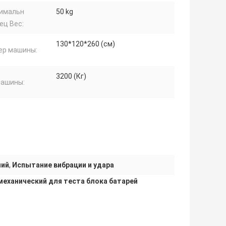
имальн
50 kg
ец Вес:
130*120*260 (см)
ер машины:
3200 (Кг)
машины:
ний
,
Испытание вибрации и удара
механический для теста блока батарей