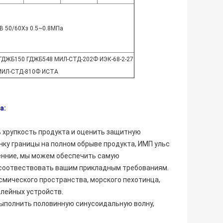
В 50/60Хз 0.5~0.8МПа
 ГДЖБ150 ГДЖБ548 МИЛ-СТД-202Ф ИЭК-68-2-27
МИЛ-СТД-810Ф ИСТА
а:
 хрупкость продукта и оценить защитную
нку границы на полном обрыве продукта, ИМП ульс
енние, мы можем обеспечить самую
 соотвествовать вашим прикладным требованиям.
мического пространства, морского пехотинца,
плейных устройств.
ыполнить половинную синусоидальную волну,