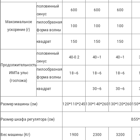
половинный
600
600
600
синус
Максимальное
пилообразная
100
100
100
ускорение (г)
форма волны
квадрат
150
150
150
половинный
40-0.2
40~1
40~1
синус
Продолжительность
пилообразная
ИМПа ульс
18~6
18~6
18~6
форма волны
(госпожа)
квадрат
30~6
30~6
Размер машины (см)
120*110*245
130*140*260
130*120*260
150
Размер шкафа регулятора (см)
В55*
Вес машины (Кг)
1900
2300
3200