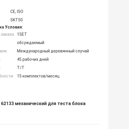
CE, ISO
SKT50
ка Условия:
заказа:
1SET
обсуждаемый
али:
Международный деревянный случай
:
45 рабочих дней
:
T/T
бности:
15 комплектов/месяц
62133 механический для теста блока