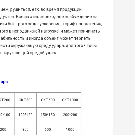
ем, рушиться, етк. во время продукции,
одуктов. Все из этих переходное возбуждение на
ики быстрого хода, ускорение, тариф напряжения,
того в неподвижной нагрузке, и может причинить
табильность и иногда объект может терпеть
вести окружающую среду удара, для того чтобы
д окружающей средой удара.
дара
КТ200
СКТ300
СКТ600
СКТ1000
00*100
120*120
150*150
200*200
200
300
600
1000