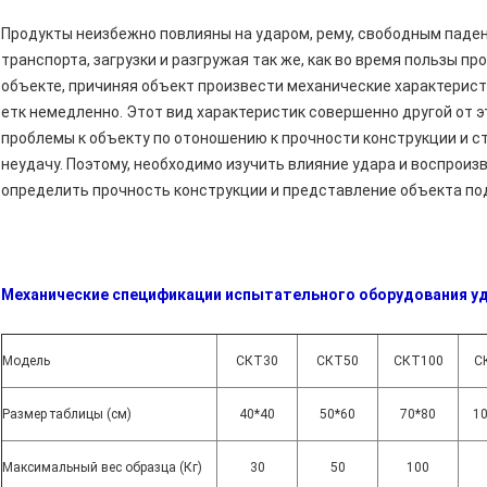
Продукты неизбежно повлияны на ударом, рему, свободным падени
транспорта, загрузки и разгружая так же, как во время пользы пр
объекте, причиняя объект произвести механические характерист
етк немедленно. Этот вид характеристик совершенно другой от э
проблемы к объекту по отоношению к прочности конструкции и с
неудачу. Поэтому, необходимо изучить влияние удара и воспроиз
определить прочность конструкции и представление объекта по
Механические спецификации испытательного оборудования у
Модель
СКТ30
СКТ50
СКТ100
С
Размер таблицы (см)
40*40
50*60
70*80
1
Максимальный вес образца (Кг)
30
50
100