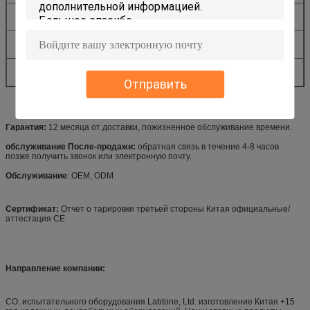
Размер машины (mm)
660x700x2380
720x680x1890
Общего назначения
AC220V 50Hz 5A, воздушное давление:
Требования
больше чем 0.5Mpa
Вес машины (Kg)
820
650
Отправить
Гарантия:
12 месяца от доставки, пожизненное обслуживание времени.
обслуживание После-продажи:
обратная связь в течение 4-8 часов
позже получить звонок или электронную почту.
Обслуживание
: OEM, ODM
Сертификат:
Отчет о тарировки третьей стороны Китая официальные/
аттестация CE
Направление компании:
CO. испытательного оборудования Labtone, Ltd. изготовление Китая +15