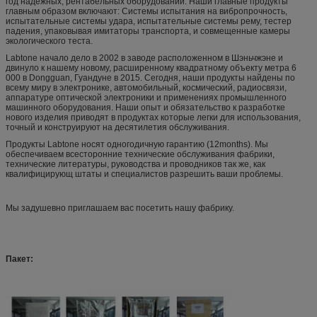
год надежных, рентабельных оборудований. Наши главные продукты
главным образом включают: Системы испытания на вибропрочность,
испытательные системы удара, испытательные системы рему, тестер
падения, упаковывая имитаторы транспорта, и совмещенные камеры
экологического теста.
Labtone начало дело в 2002 в заводе расположенном в Шэньчжэне и
двинуло к нашему новому, расширенному квадратному объекту метра 6
000 в Dongguan, Гуандуне в 2015. Сегодня, наши продукты найдены по
всему миру в электронике, автомобильный, космический, радиосвязи,
аппаратуре оптической электроники и применениях промышленного
машинного оборудования. Наши опыт и обязательство к разработке
нового изделия приводят в продуктах которые легки для использования,
точный и конструируют на десятилетия обслуживания.
Продукты Labtone носят одногодичную гарантию (12months). Мы
обеспечиваем всесторонние технические обслуживания фабрики,
технические литературы, руководства и проводников так же, как
квалифицирующ штаты и специалистов разрешить ваши проблемы.
Мы задушевно приглашаем вас посетить нашу фабрику.
Пакет: