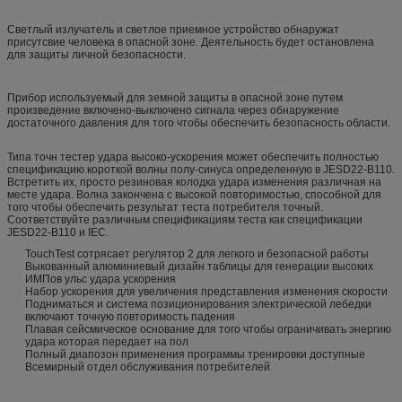
Светлый излучатель и светлое приемное устройство обнаружат
присутсвие человека в опасной зоне. Деятельность будет остановлена
для защиты личной безопасности.
Прибор используемый для земной защиты в опасной зоне путем
произведение включено-выключено сигнала через обнаружение
достаточного давления для того чтобы обеспечить безопасность области.
Типа точн тестер удара высоко-ускорения может обеспечить полностью
спецификацию короткой волны полу-синуса определенную в JESD22-B110.
Встретить их, просто резиновая колодка удара изменения различная на
месте удара. Волна закончена с высокой повторимостью, способной для
того чтобы обеспечить результат теста потребителя точный.
Соответствуйте различным спецификациям теста как спецификации
JESD22-B110 и IEC.
TouchTest сотрясает регулятор 2 для легкого и безопасной работы
Выкованный алюминиевый дизайн таблицы для генерации высоких
ИМПов ульс удара ускорения
Набор ускорения для увеличения представления изменения скорости
Подниматься и система позиционирования электрической лебедки
включают точную повторимость падения
Плавая сейсмическое основание для того чтобы ограничивать энергию
удара которая передает на пол
Полный диапозон применения программы тренировки доступные
Всемирный отдел обслуживания потребителей