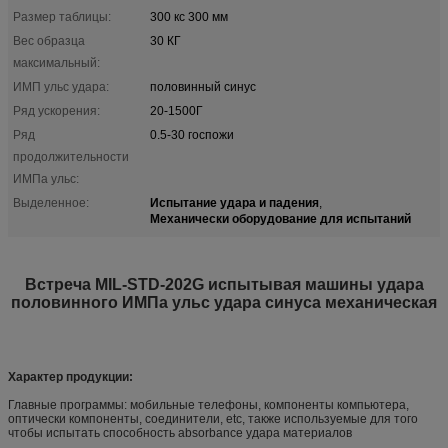
Размер таблицы:
300 кс 300 мм
Вес образца
30 КГ
максимальный:
ИМП ульс удара:
половинный синус
Ряд ускорения:
20-1500Г
Ряд
0.5-30 госпожи
продолжительности
ИМПа ульс:
Испытание удара и падения
Выделенное:
,
Механически оборудование для испытаний
Встреча MIL-STD-202G испытывая машины удара
половинного ИМПа ульс удара синуса механическая
Характер продукции:
Главные программы: мобильные телефоны, компоненты компьютера,
оптически компоненты, соединители, etc, также используемые для того
чтобы испытать способность absorbance удара материалов