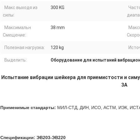
Макс выходя из
300 KG
Част
силы:
диапа
Максимальн
38 mm
Макс
Смещение:
Скоро
Полезная нагрузка:
120 kg
Исто
Выделить:
Оборудование для испытаний вибрацио
Испытание вибрации шейкера для приемистости и сим
3А
Применимые стандарты:
МИЛ-СТД, ДИН, ИСО, АСТМ, ИЭК, ИСТА,
Спецификации: ЭВ203-ЭВ220