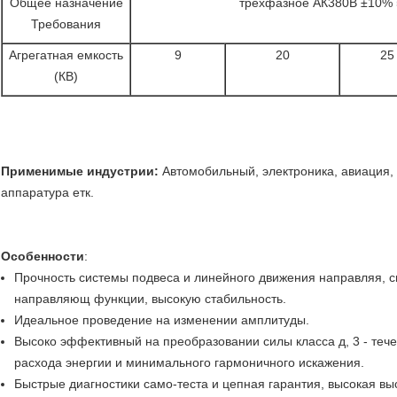
Общее назначение
трехфазное АК380В ±10% 
Требования
Агрегатная емкость
9
20
25
(КВ)
Применимые индустрии:
Автомобильный, электроника, авиация, 
аппаратура етк.
Особенности
:
Прочность системы подвеса и линейного движения направляя, с
направляющ функции, высокую стабильность.
Идеальное проведение на изменении амплитуды.
Высоко эффективный на преобразовании силы класса д, 3 - теч
расхода энергии и минимального гармоничного искажения.
Быстрые диагностики само-теста и цепная гарантия, высокая вы