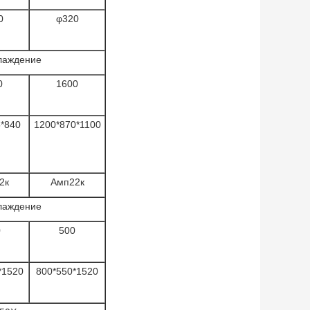
0
φ320
лаждение
0
1600
*840
1200*870*1100
2к
Амп22к
лаждение
0
500
*1520
800*550*1520