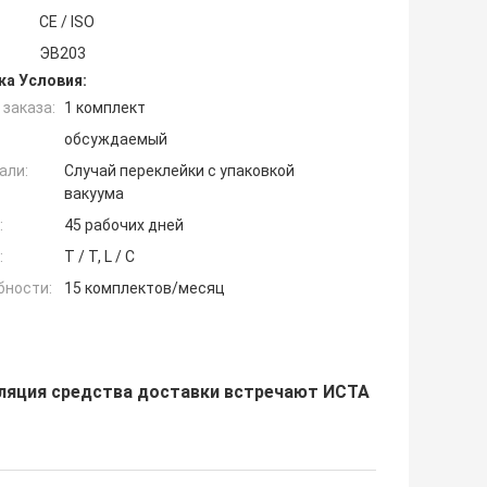
CE / ISO
ЭВ203
ка Условия:
заказа:
1 комплект
обсуждаемый
али:
Случай переклейки с упаковкой
вакуума
:
45 рабочих дней
:
T / T, L / C
бности:
15 комплектов/месяц
уляция средства доставки встречают ИСТА