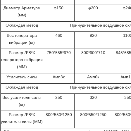
Диаметр Арматуре
φ150
φ200
φ24
(мм)
Охлаждая метод
Принудительное воздушное ох
Вес генератора
460
920
110
вибрации (кг)
Размер Л*В*Х
750*555*670
800*600*710
845*685
генератора вибрации
(ММ)
Усилитель силы
Амп3к
Амп6к
Амп1
Охлаждая метод
Принудительное воздушное ох
Вес усилителя силы
250
320
35
(кг)
Размер Л*В*Х
800*550*1250
800*550*1250
800*550
усилителя силы (ММ)