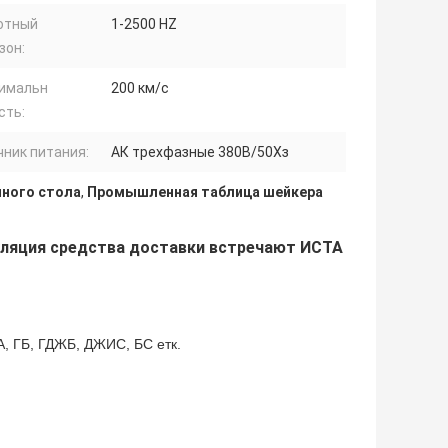
отный
1-2500 HZ
зон:
имальн
200 км/с
сть:
чник питания:
АК трехфазные 380В/50Хз
нного стола
,
Промышленная таблица шейкера
уляция средства доставки встречают ИСТА
 ГБ, ГДЖБ, ДЖИС, БС етк.