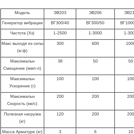
Модель
ЭВ203
ЭВ206
ЭВ2
Генератор вибрации
ВГ300/40
ВГ300/50
ВГ1000
Частота (Хз)
1-2500
1-3000
1-30
Макс выходя из силы
300
600
100
(кг.ф)
Максимальн
38
50
50
Смещение (ммп-п)
Максимальн
100
100
10
Ускорение (г)
Максимальн
200
200
20
Скорость (км/с)
Полезная нагрузка
120
200
20
(кг)
Масса Арматуре (кг)
3
6
10