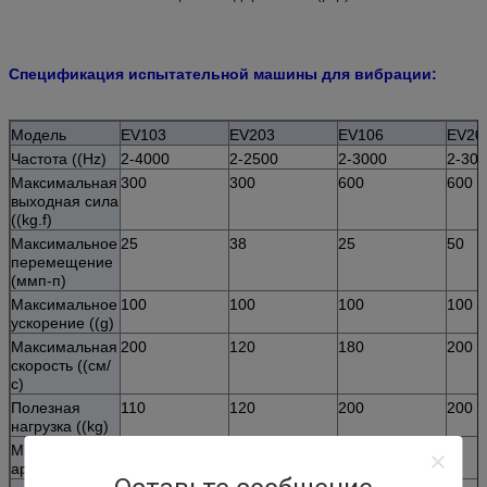
Спецификация испытательной машины для вибрации:
Модель
EV103
EV203
EV106
EV20
Частота ((Hz)
2-4000
2-2500
2-3000
2-30
Максимальная
300
300
600
600
выходная сила
((kg.f)
Максимальное
25
38
25
50
перемещение
(ммп-п)
Максимальное
100
100
100
100
ускорение ((g)
Максимальная
200
120
180
200
скорость ((см/
с)
Полезная
110
120
200
200
нагрузка ((kg)
Масса
3
3
6
6
арматуры ((kg)