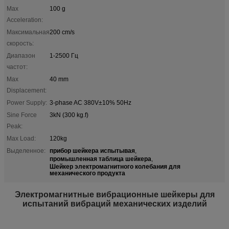
Max
100 g
Acceleration:
Максимальная
200 cm/s
скорость:
Диапазон
1-2500 Гц
частот:
Max
40 mm
Displacement:
Power Supply:
3-phase AC 380V±10% 50Hz
Sine Force
3kN (300 kg.f)
Peak:
Max Load:
120kg
прибор шейкера испытывая
Выделенное:
,
промышленная таблица шейкера
,
Шейкер электромагнитного колебания для
механического продукта
Электромагнитные вибрационные шейкеры для
испытаний вибраций механических изделий