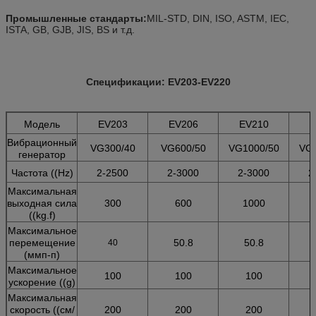
Промышленные стандарты:
MIL-STD, DIN, ISO, ASTM, IEC,
ISTA, GB, GJB, JIS, BS и т.д.
Спецификации: EV203-EV220
Модель
EV203
EV206
EV210
E
Вибрационный
VG300/40
VG600/50
VG1000/50
VG2
генератор
Частота ((Hz)
2-2500
2-3000
2-3000
2
Максимальная
выходная сила
300
600
1000
((kg.f)
Максимальное
перемещение
50.8
50.8
40
(ммп-п)
Максимальное
100
100
100
ускорение ((g)
Максимальная
скорость ((см/
200
200
200