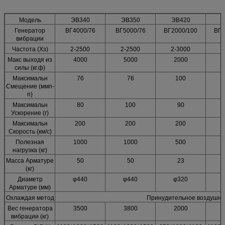
Модель
ЭВ340
ЭВ350
ЭВ420
Генератор
ВГ4000/76
ВГ5000/76
ВГ2000/100
ВГ3
вибрации
Частота (Хз)
2-2500
2-2500
2-3000
2
Макс выходя из
4000
5000
2000
силы (кг.ф)
Максимальн
76
76
100
Смещение (ммп-
п)
Максимальн
80
100
90
Ускорение (г)
Максимальн
200
200
200
Скорость (км/с)
Полезная
1000
1000
500
нагрузка (кг)
Масса Арматуре
50
50
23
(кг)
Диаметр
φ440
φ440
φ320
Арматуре (мм)
Охлаждая метод
Принудительное воздушно
Вес генератора
3500
3800
2000
вибрации (кг)