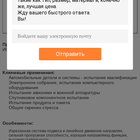
Применимые стандарты:
МИЛ-СТД, ДИН, ИСО, АСТМ, ИЭК,
ИСТА, ГБ, ГДЖБ, ДЖИС, БС етк.
Отправить
Ключевые применения:
Автомобильные детали и системы - испытание квалификации
Электронное собрание, испытание компьютерного
оборудования
Испытание авионики и военной аппаратуры
Спутниковое компонентное испытание
Испытание продукта и пакета
Общее скренин стресса
Особенности:
Изрезанная система подвеса и линейное движение направляя,
сильная пропускная способность, хорошая направляющ функции,
высокую стабильность;