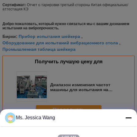
Сертификат:
Отчет о тарировки третьей стороны Китая официальные/
аттестация КЭ
Добро пожаловать, который нужно связаться мы с вашим дознанием
испытания на вибропрочность.
Прибор испытания шейкера
Бирки:
,
Оборудование для испытаний вибрационного стола
,
Промышленная таблица шейкера
Получить лучшую цену для
Диапазон изменения частот
машины для испытания на
вибрационную стойкость МИЛ-
СТД-810 1-2500 Хз
Продолжать
Ms. Jessica Wang
Виброиспытательное оборудование
Больше