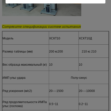
Сотрясите
спецификации
систем испытания
Модель
ХСКТ10
ХСКТ10Д
Размер таблицы (мм)
200 кс200
210 кс 210
Вес образца максимальный (кг)
10
10
ИМП ульс удара
Полу-синус
Ряд ускорения (м/с2)
20----1500
20----10000
Ряд продолжительности ИМПа
0.5~11
0.2~11
ульс (госпожа)