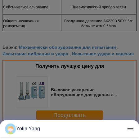
Сейсмическое основание
Пневматический прибор весен
Общего назначения
Воздушное давление АК220В 50Хз 5А:
рекюременц
больше чем 0.5Мпа
Механически оборудование для испытаний
Бирки:
,
Испытание вибрации и удара
Испытание удара и падения
,
Получить лучшую цену для
Высокое ускорение
оборудование для ударных
испытаний , механические
услуги тестирования 210 X 210
размер стенда
Продолжать
Yolin Yang
Больше
Оборудование для ударных испытаний механическое