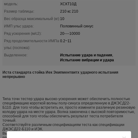
модель:
ХСКТ10Д
Размер таблицы:
210 кс 210
Вес образца максимальный (кг):
10
ИМП ульс удара:
Половинный синус
Ряд ускорения (м/с2):
20----10000
Ряд продолжительности ИМПа
0.2~11
ульс (госпожа):
Испытание удара и падения
Выделенное:
,
Испытание вибрации и удара
Иста стандарта стойка Иек Экипментвитх ударного испытания
непрерывно
Типа точн тестер удара высоко-ускорения может обеспечить полностью
спецификацию короткой волны полу-синуса определенную в ДЖЭСД22-
Б110. Для того чтобы встретить их, просто измените различную резиновую
колодку удара на месте удара. Волна закончена с высокой повторимостью,
способной для того чтобы обеспечить результат теста потребителя
точный.
Соответствуйте различным спецификациям теста как спецификации
ДЖЭСД22-Б110 и ИЭК.
Высокая повторимость на последовательном ударе; ускорение +/- 10%;
продолжительность времени +/- 15%; отступление скорости +/- 10%.