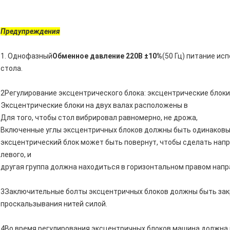
Предупреждения
1. Однофазный
Обменное давление 220В ±10%
(50 Гц) питание и
стола.
2Регулирование эксцентрического блока: эксцентрические блок
Эксцентрические блоки на двух валах расположены в
Для того, чтобы стол вибрировал равномерно, не дрожа,
Включенные углы эксцентричных блоков должны быть одинаковы
эксцентрический блок может быть повернут, чтобы сделать напр
левого, и
другая группа должна находиться в горизонтальном правом напр
3Заключительные болты эксцентричных блоков должны быть за
проскальзывания нитей силой.
4Во время регулирования эксцентричных блоков машина должна н