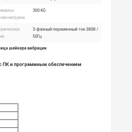
имальн
300 KG
ная нагрузка:
трическое
3-фазный переменный ток 380В /
ие:
50Гц
ица шейкера вибрации
с ПК и программным обеспечением