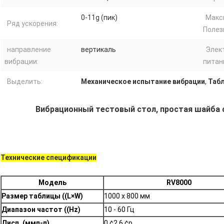
0-11g (пик)
Макс
Ряд ускорения:
Полез
направление
вертикаль
Элек
вибрации:
питан
Выделить:
Механическое испытание вибрации
,
Табл
Вибрационный тестовый стол, простая шайба 
Технические спецификации
Модель
RV8000
Размер таблицы ((L×W)
1000 x 800 мм
Диапазон частот ((Hz)
10 - 60 Гц
Дисп. (ммп-п)
0 ¢2,6 ¢p