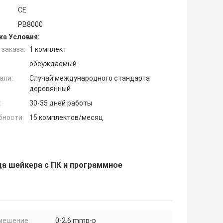
CE
РВ8000
ка Условия:
заказа:
1 комплект
обсуждаемый
али:
Случай международного стандарта
деревянный
:
30-35 дней работы
бности:
15 комплектов/месяц
ца шейкера с ПК и программное
мещение:
0-2.6 mmp-p