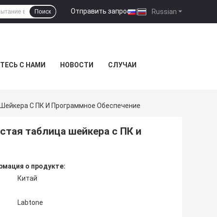
Отправить запрос
|
Russian
Поиск
ТЕСЬ С НАМИ
НОВОСТИ
СЛУЧАИ
 Шейкера С ПК И Программное Обеспечение
стая таблица шейкера с ПК и
мация о продукте:
Китай
Labtone