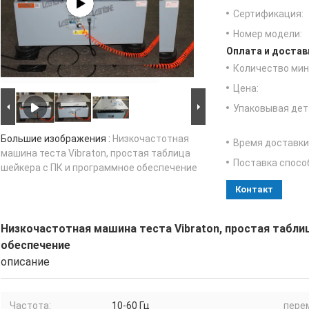
Сертификация:
Номер модели:
Оплата и достав
Количество мин 
Цена:
Упаковывая дет
Большие изображения :
Низкочастотная
Время доставки
машина теста Vibraton, простая таблица
Поставка спосо
шейкера с ПК и программное обеспечение
Контакт
Низкочастотная машина теста Vibraton, простая табли
обеспечение
описание
Частота:
10-60 Гц
пере