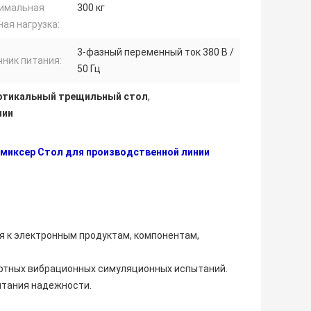
имальная
300 кг
ная нагрузка:
3-фазный переменный ток 380 В /
чник питания:
50 Гц
ертикальный трещильный стол
,
нии
й миксер Стол для производственной линии
 к электронным продуктам, компонентам,
портных вибрационных симуляционных испытаний.
пытания надежности.