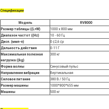
Спецификации
Модель
RV8000
Размер таблицы ((L×W)
1000 x 800 мм
Диапазон частот ((Hz)
10 - 60 Гц
Дисп. (ммп-п)
0 ¢2,6 ¢p
Дальность действия
0-11 Г
Максимальная полезная
300 кг
нагрузка ((kg)
Форма волны
Синусовый пульс
Направление вибрации
Вертикальная
Силовое питание
380 В / 50 Гц
Размер машины
1000*800*655 мм
Машины
500 кг