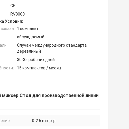
CE
RV8000
ка Условия:
заказа:
1 комплект
обсуждаемый
али:
Случай международного стандарта
деревянный
:
30-35 рабочих дней
бности:
15 комплектов / месяц
ий миксер Стол для производственной линии
ение:
0-2.6 mmp-p