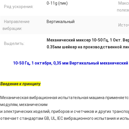
0-11g (пик)
Макс
Ряд ускорения:
полез
Направление
Вертикальный
Исто
вибрации:
Механический миксер 10-50 Гц
,
1 Окт. В
Выделить:
0.35мм шейкер на производственной ли
10-50 Гц, 1 октября, 0,35 мм Вертикальный механически
Введение к принципу
Механическая вибрационная испытательная машина применяется
модулям, механическим
и электрических изделий, приборов и счетчиков и других транс
отвечает стандартам GB, UL, IEC вибрационного испытания и ис