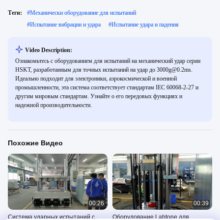
Теги:
#
Механически оборудование для испытаний
#
Испытание вибрации и удара
#
Испытание удара и падения
Video Description:
Ознакомьтесь с оборудованием для испытаний на механический удар серии
HSKT, разработанным для точных испытаний на удар до 3000g@0.2ms.
Идеально подходит для электроники, аэрокосмической и военной
промышленности, эта система соответствует стандартам IEC 60068-2-27 и
другим мировым стандартам. Узнайте о его передовых функциях и
надежной производительности.
Похожие Видео
00:26
00:39
Система ударных испытаний с
Оборудование Labtone для