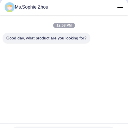
полезной нагрузкой 1000 кг.
высокоскоростных механических
Ms.Sophie Zhou
испытаний на удар
Машина Для Испытания На
Машина Для Испытания На
Удар
Удар
January 27, 2021
April 13, 2019
12:58 PM
Good day, what product are you looking for?
00:39
00:49
Проверка упаковки ISTA
Системы испытаний вибрации
Тестер Падения
Вибрационный Шейкер
January 03, 2018
December 29, 2018
00:16
00:19
Машина для испытаний на
Динамический вибростенд
столкновения SKM800
Вибрационный Шейкер
Машина Для Испытаний На
August 17, 2017