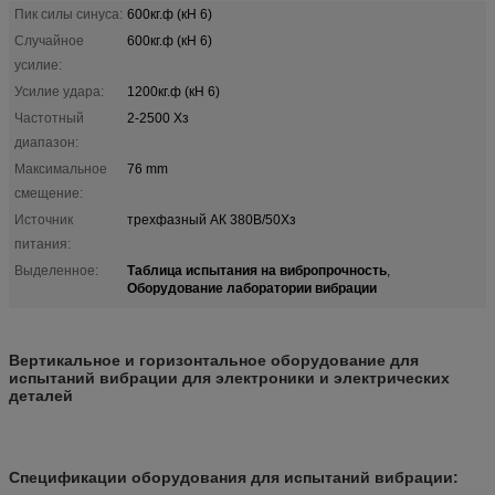
Пик силы синуса:
600кг.ф (кН 6)
Случайное
600кг.ф (кН 6)
усилие:
Усилие удара:
1200кг.ф (кН 6)
Частотный
2-2500 Хз
диапазон:
Максимальное
76 mm
смещение:
Источник
трехфазный АК 380В/50Хз
питания:
Таблица испытания на вибропрочность
Выделенное:
,
Оборудование лаборатории вибрации
Вертикальное и горизонтальное оборудование для
испытаний вибрации для электроники и электрических
деталей
Спецификации оборудования для испытаний вибрации: