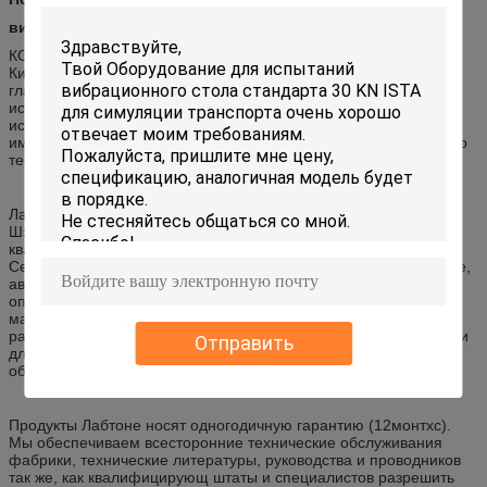
вибрационного стола
КО. испытательного оборудования Лабтоне, Лтд. изготовление
Китая +15 год надежных, рентабельных оборудований. Наши
главные продукты главным образом включают: Системы
испытания на вибропрочность, испытательные системы удара,
испытательные системы рему, тестер падения, упаковывая
имитаторы транспорта, и совмещенные камеры экологического
теста.
Лабтоне начало дело в 2002 в заводе расположенном в
Шэньчжэне и двинутом к нашему новому, расширенному
квадратному объекту метра 6 000 в Донгуан, Гуандун в 2015.
Сегодня, наши продукты найдены по всему миру в электронике,
автомобильный, космический, радиосвязи, аппаратуре
оптической электроники и применениях промышленного
машинного оборудования. Наши опыт и обязательство к
разработке нового изделия приводят в продуктах которые легки
Отправить
для использования, точный и конструируют на десятилетия
обслуживания.
Продукты Лабтоне носят одногодичную гарантию (12монтхс).
Мы обеспечиваем всесторонние технические обслуживания
фабрики, технические литературы, руководства и проводников
так же, как квалифицирующ штаты и специалистов разрешить