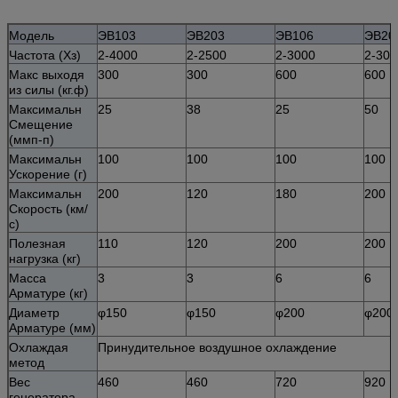
Модель
ЭВ103
ЭВ203
ЭВ106
ЭВ20
Частота (Хз)
2-4000
2-2500
2-3000
2-300
Макс выходя
300
300
600
600
из силы (кг.ф)
Максимальн
25
38
25
50
Смещение
(ммп-п)
Максимальн
100
100
100
100
Ускорение (г)
Максимальн
200
120
180
200
Скорость (км/
с)
Полезная
110
120
200
200
нагрузка (кг)
Масса
3
3
6
6
Арматуре (кг)
Диаметр
φ150
φ150
φ200
φ200
Арматуре (мм)
Охлаждая
Принудительное воздушное охлаждение
метод
Вес
460
460
720
920
генератора