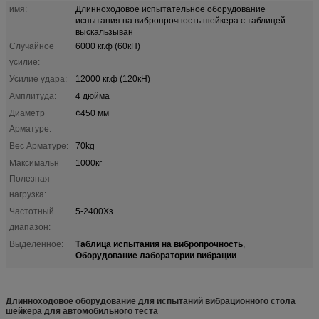
имя:
Длинноходовое испытательное оборудование
испытания на вибропрочность шейкера с таблицей
выскальзыван
Случайное
6000 кг.ф (60кН)
усилие:
Усилие удара:
12000 кг.ф (120кН)
Амплитуда:
4 дюйма
Диаметр
¢450 мм
Арматуре:
Вес Арматуре:
70kg
Максимальн
1000кг
Полезная
нагрузка:
Частотный
5-2400Хз
диапазон:
Таблица испытания на вибропрочность
Выделенное:
,
Оборудование лаборатории вибрации
Длинноходовое оборудование для испытаний вибрационного стола
шейкера для автомобильного теста