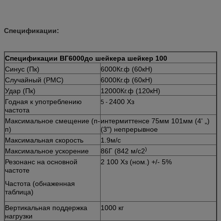
Спецификации:
Спецификации ВГ6000до шейкера шейкер 100
Синус (Пк)
6000Кг.ф (60кН)
Случайный (РМС)
6000Кг.ф (60кН)
Удар (Пк)
12000Кг.ф (120кН)
Годная к употреблению
2400 Хз
5 -
частота
Максимальное смещение (п-
интермиттенсе 75мм 101мм (4' „)
п)
(3") непрерывное
Максимальная скорость
1.9м/с
)
Максимальное ускорение
86Г (842 м/с2
Резонанс на основной
2 100 Хз (ном.) +/- 5%
частоте
Частота (обнаженная
таблица)
Вертикальная поддержка
1000 кг
нагрузки