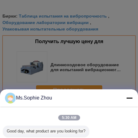
Таблица испытания на вибропрочность
Бирки:
,
Оборудование лаборатории вибрации
,
Упаковывая испытательные оборудования
Получить лучшую цену для
Длинноходовое оборудование
для испытаний вибрационного
стола шейкера для
автомобильного теста
Продолжать
Ms.Sophie Zhou
Виброиспытательное оборудование вибростенд
Больше
5:30 AM
Good day, what product are you looking for?