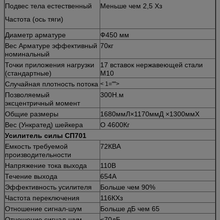
Подвес тела естественный
Меньше чем 2,5 Хз
Частота (ось тяги)
Диаметр арматуре
Ф450 мм
Вес Арматуре эффективный
70кг
номинальный
Точки приложения нагрузки
17 вставок нержавеющей стали
(стандартные)
М10
Случайная плотность потока
< 1="">
Позволяемый
300Н.м
эксцентричный момент
Общие размеры
1680ммЛ×1170ммД ×1300ммХ
Вес (Ункратед) шейкера
О 4600Кг
Усилитель силы СП701
Емкость требуемой
72КВА
производительности
Напряжение тока выхода
110В
Течение выхода
654А
Эффективность усилителя
Больше чем 90%
Частота переключения
116КХз
Отношение сигнал-шум
Больше дБ чем 65
Отношение сигнал-шум
≤70дБ