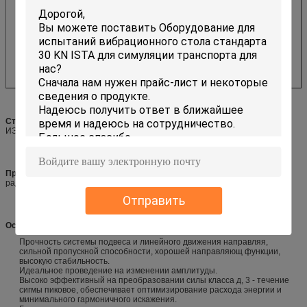
Стандарты
испытания удара и вибрации
:
МИЛ-СТД, ДИН, ИСО, АСТМ,
ИЭК, ИСТА, ГБ, ГДЖБ, ДЖИС, БС етк.
Применимые индустрии:
Автомобильный, электроника, авиация, сосуд,
радиосвязь, военный индустрия, измеряя аппаратура етк.
Отправить
Особенности
:
Прочность системы подвеса и линейного движения направляя,
сильной пропускной способности, хорошей направляющ функции,
высокую стабильность.
Идеальное проведение на изменении амплитуды.
Высоко эффективный на преобразовании силы класса д, 3 - течение
сигмы пиковое, обеспечивает оптимизирование расхода энергии и
минимального гармоничного искажения.