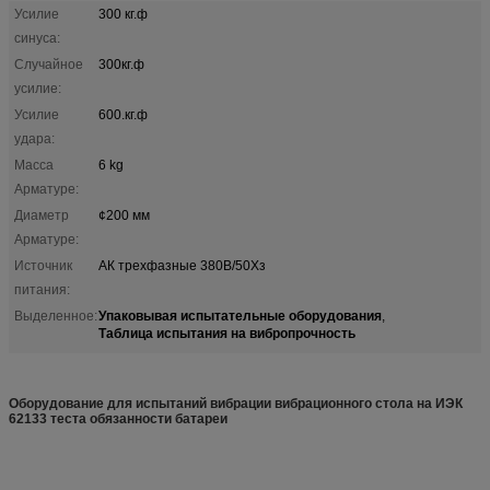
Усилие
300 кг.ф
синуса:
Случайное
300кг.ф
усилие:
Усилие
600.кг.ф
удара:
Масса
6 kg
Арматуре:
Диаметр
¢200 мм
Арматуре:
Источник
АК трехфазные 380В/50Хз
питания:
Упаковывая испытательные оборудования
Выделенное:
,
Таблица испытания на вибропрочность
Оборудование для испытаний вибрации
вибрационного стола на ИЭК
62133 теста обязанности батареи