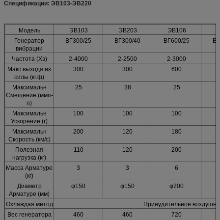
Спецификации: ЭВ103-ЭВ220
Модель
ЭВ103
ЭВ203
ЭВ106
Генератор
ВГ300/25
ВГ300/40
ВГ600/25
ВГ
вибрации
Частота (Хз)
2-4000
2-2500
2-3000
2
Макс выходя из
300
300
600
силы (кг.ф)
Максимальн
25
38
25
Смещение (ммп-
п)
Максимальн
100
100
100
Ускорение (г)
Максимальн
200
120
180
Скорость (км/с)
Полезная
110
120
200
нагрузка (кг)
Масса Арматуре
3
3
6
(кг)
Диаметр
φ150
φ150
φ200
Арматуре (мм)
Охлаждая метод
Принудительное воздушно
Вес генератора
460
460
720