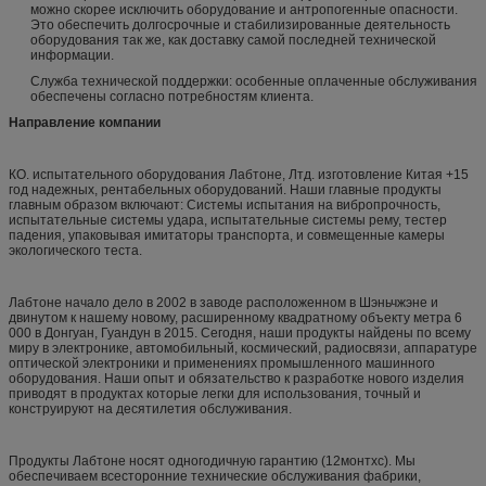
можно скорее исключить оборудование и антропогенные опасности.
Это обеспечить долгосрочные и стабилизированные деятельность
оборудования так же, как доставку самой последней технической
информации.
Служба технической поддержки: особенные оплаченные обслуживания
обеспечены согласно потребностям клиента.
Направление компании
КО. испытательного оборудования Лабтоне, Лтд. изготовление Китая +15
год надежных, рентабельных оборудований. Наши главные продукты
главным образом включают: Системы испытания на вибропрочность,
испытательные системы удара, испытательные системы рему, тестер
падения, упаковывая имитаторы транспорта, и совмещенные камеры
экологического теста.
Лабтоне начало дело в 2002 в заводе расположенном в Шэньчжэне и
двинутом к нашему новому, расширенному квадратному объекту метра 6
000 в Донгуан, Гуандун в 2015. Сегодня, наши продукты найдены по всему
миру в электронике, автомобильный, космический, радиосвязи, аппаратуре
оптической электроники и применениях промышленного машинного
оборудования. Наши опыт и обязательство к разработке нового изделия
приводят в продуктах которые легки для использования, точный и
конструируют на десятилетия обслуживания.
Продукты Лабтоне носят одногодичную гарантию (12монтхс). Мы
обеспечиваем всесторонние технические обслуживания фабрики,