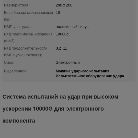
Размер стола:
200 x 200
Вес образца максимальный
10
(kg):
ИМП ульс удара:
половинный синус
Ряд Максимальн Ускорения
10000g
(m/s2):
Ряд продолжительности
0.2~11
ИМПа ульс (госпожа):
Сила:
Электронный
Машина ударного испытания
Выделенное:
,
Испытательное оборудование удара
Система испытаний на удар при высоком
ускорении 10000G для электронного
компонента