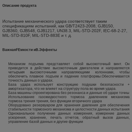
Описание продукта
Испытание механического удара соответствует таким
спецификациям испытаний, как GB/T2423-2008, GJB150,
GJB360, GJB548, GJB1217, UN38.3, MIL-STD-202F, IEC-68-2-27,
MIL-STD-810F, MIL-STD-883E и т. д.
Важная
F
Емкости и
В.
Эффекты
Механизм подъема представляет собой высокоточный винт. Он
приводится в действие высокоточным двигателем и направляется
четырьмя высокоточными направляющими колоннами, чтобы
обеспечить плавное подъем и падение платформы.Обеспечивается
точность данных о ударах.
База удара использует конструкцию подушки безопасности +
амортизатора, что не влияет на структуру пола во время удара.
База машины спроектирована без резонанса и данные об ударе точны
Использование газожидкостного тормоза давлением механизма
тормоза трения трения, без функции вторичного удара
Оборудовано резервуаром для хранения давления для обеспечения
стабильности тормозного механизма и целостности данных испытания
Одноканальное получение данных измерения, измерение данных
ускорения, хранение, печать отчетов, обратный вызов данных,
управление базой данных и другие функции