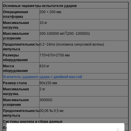
Основные параметры испытателя ударов
Операционная
200 × 200 мм
платформа
Максимальная
10 кг
нагрузка.
2
Максимальное
200-100000 м/с
(200 -10000G)
ускорение
Продолжительность
0.2~18ms (половина синусовой волны)
импульса
Размеры
770×670×2750 мм
оборудования
Масса
810 кг
оборудования
Усилитель ударного удара с двойной массой
Размер стола
80x150 мм
Максимальная
2 кг
нагрузка.
Максимальное
30000G
ускорение
Продолжительность
00,06 ‰ 0,5 мс
импульса
Системы анализа и сбора данных
Входные каналы
4 канала