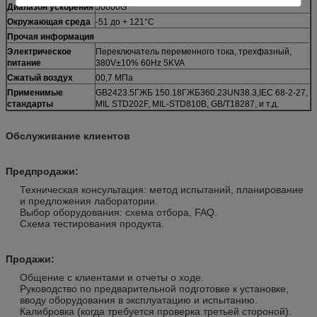
Диапазон ускорения
50000G
Окружающая среда
-51 до + 121°C
Прочая информация
Электрическое
Переключатель переменного тока, трехфазный,
питание
380V±10% 60Hz 5KVA
Сжатый воздух
00,7 МПа
Применимые
GB2423.5ГЖБ 150.18ГЖБ360.23UN38.3,IEC 68-2-27,
стандарты
MIL STD202F, MIL-STD810B, GB/T18287, и т.д.
Обслуживание клиентов
Предпродажи:
Техническая консультация: метод испытаний, планирование
и предложения лаборатории.
Выбор оборудования: схема отбора, FAQ.
Схема тестирования продукта.
Продажи:
Общение с клиентами и отчеты о ходе.
Руководство по предварительной подготовке к установке,
вводу оборудования в эксплуатацию и испытанию.
Калибровка (когда требуется проверка третьей стороной).