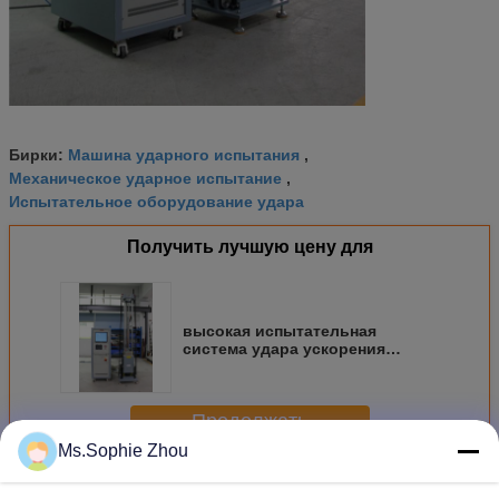
Машина ударного испытания
Бирки:
,
Механическое ударное испытание
,
Испытательное оборудование удара
Получить лучшую цену для
высокая испытательная
система удара ускорения
10000Г для электронного блока
Продолжать
Ms.Sophie Zhou
Система для испытания на удар
Больше