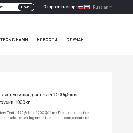
Отправить запрос
|
Russian
Поиск
ТЕСЬ С НАМИ
НОВОСТИ
СЛУЧАИ
о испытания для теста 150G@6ms
рузки 1000кг
Battery Test 150G@6ms 100G@11ms​ Product description
lar model for testing small to mid-size components and