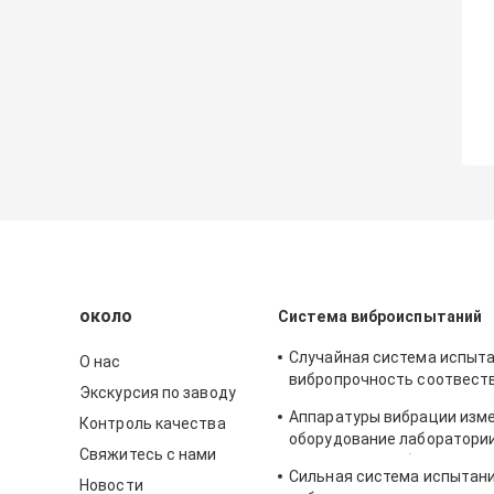
около
Система виброиспытаний
Случайная система испыта
О нас
вибропрочность соотвест
Экскурсия по заводу
Стд-810Ф и МИЛ-Стд-810Г
Аппаратуры вибрации изме
Контроль качества
оборудование лаборатории
Свяжитесь с нами
испытывать вибрации син
Сильная система испытани
Новости