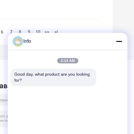
6
7
8
9
10
>>
>|
Info
2:14 AM
Good day, what product are you looking 
for?
авить сообщение