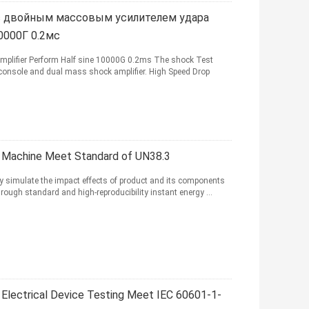
с двойным массовым усилителем удара
0000Г 0.2мс
plifier Perform Half sine 10000G 0.2ms The shock Test
 console and dual mass shock amplifier. High Speed Drop
Machine Meet Standard of UN38.3
y simulate the impact effects of product and its components
ough standard and high-reproducibility instant energy ...
Electrical Device Testing Meet IEC 60601-1-