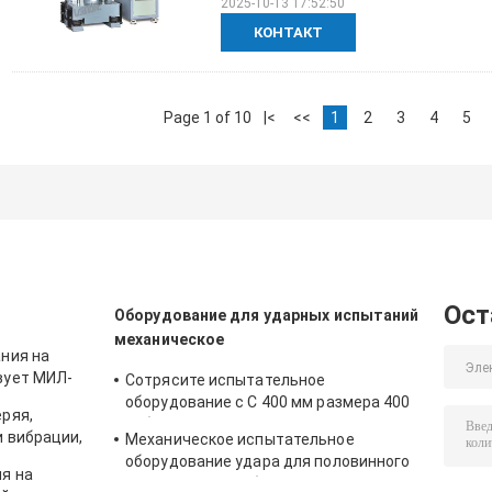
2025-10-13 17:52:50
КОНТАКТ
Page 1 of 10
|<
<<
1
2
3
4
5
Ост
Оборудование для ударных испытаний
механическое
ния на
вует МИЛ-
Сотрясите испытательное
оборудование с С 400 мм размера 400
ряя,
таблицы, тестом для 50г 11мс, 150г
 вибрации,
Механическое испытательное
6мс
уса
оборудование удара для половинного
я на
теста ИЭК62281 батареи удара волны