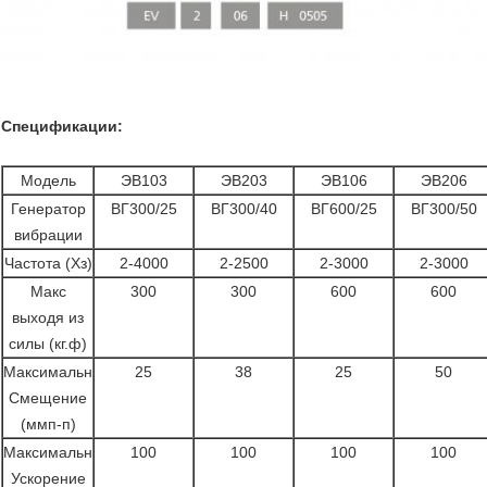
Спецификации:
Модель
ЭВ103
ЭВ203
ЭВ106
ЭВ206
Генератор
ВГ300/25
ВГ300/40
ВГ600/25
ВГ300/50
вибрации
Частота (Хз)
2-4000
2-2500
2-3000
2-3000
Макс
300
300
600
600
выходя из
силы (кг.ф)
Максимальн
25
38
25
50
Смещение
(ммп-п)
Максимальн
100
100
100
100
Ускорение