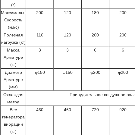
(г)
Максимальн
200
120
180
200
Скорость
(км/с)
Полезная
110
120
200
200
нагрузка (кг)
Масса
3
3
6
6
Арматуре
(кг)
Диаметр
φ150
φ150
φ200
φ200
Арматуре
(мм)
Охлаждая
Принудительное воздушное охл
метод
Вес
460
460
720
920
генератора
вибрации
(кг)