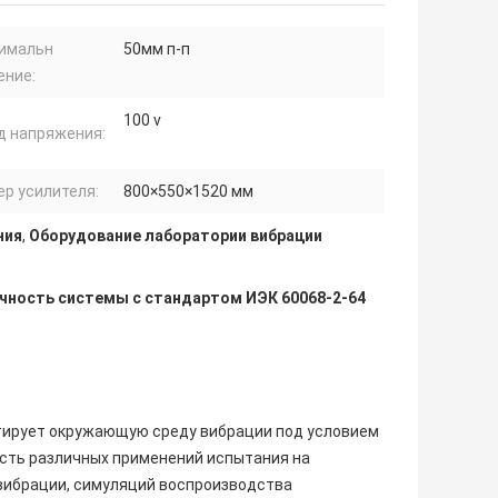
имальн
50мм п-п
ние:
100 v
д напряжения:
ер усилителя:
800×550×1520 мм
ния
,
Оборудование лаборатории вибрации
чность системы с стандартом ИЭК 60068-2-64
тирует окружающую среду вибрации под условием
ость различных применений испытания на
вибрации, симуляций воспроизводства