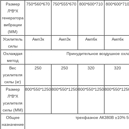
Размер
750*560*670
750*555*670
800*600*710
800*600*71
Л*В*Х
генератора
вибрации
(ММ)
Усилитель
Амп3к
Амп3к
Амп6к
Амп6к
силы
Охлаждая
Принудительное воздушное охл
метод
Вес
250
250
320
320
усилителя
силы (кг)
Размер
800*550*1250
800*550*1250
800*550*1250
800*550*125
Л*В*Х
усилителя
силы (ММ)
Общее
трехфазное АК380В ±10% 5
назначение