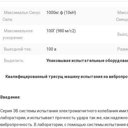
Максимальн Синус
1000кг.ф (10кН)
Макс
Сила:
Смеще
Максимальное
100Г (980 м/с2)
Выхо
ускорение:
Выходной ток:
100 a
Разм
Выделить:
Упаковывая испытательные оборудова
Квалифицированный трясущ машину испытания на вибропро
Введение:
Серия ЭВ системы испытания электромагнитного колебания ими
лаборатории, и испытывает прочность удара так же, как надежн
вибропрочность. В лаборатории, с помощью системы испытания 