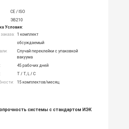
CE / ISO
ЭВ210
ка Условия:
заказа:
1 комплект
обсуждаемый
али:
Случай переклейки с упаковкой
вакуума
:
45 рабочих дней
:
T / T, L / C
бности:
15 комплектов/месяц
опрочность системы с стандартом ИЭК