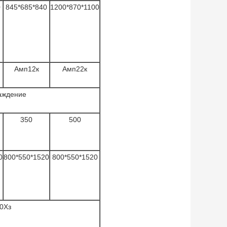
0
845*685*840
1200*870*1100
Амп12к
Амп22к
аждение
350
500
0
800*550*1520
800*550*1520
0Хз