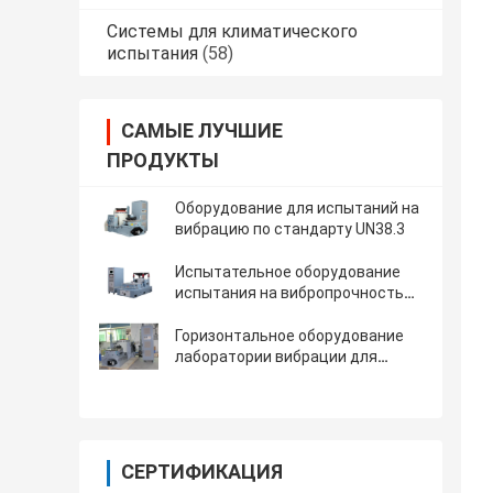
Системы для климатического
испытания
(58)
САМЫЕ ЛУЧШИЕ
ПРОДУКТЫ
Оборудование для испытаний на
вибрацию по стандарту UN38.3
Испытательное оборудование
испытания на вибропрочность
22KN с таблицей теста 80x80cm,
регулятором VCS-2 вибрации
Горизонтальное оборудование
лаборатории вибрации для
батарей лития RTCA воздушных
судн DO-227
СЕРТИФИКАЦИЯ