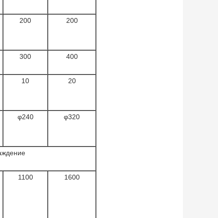
200
200
300
400
10
20
φ240
φ320
аждение
1100
1600