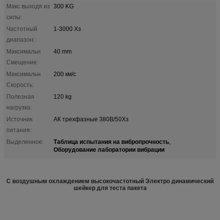
Макс выходя из
300 KG
силы:
Частотный
1-3000 Хз
диапазон:
Максимальн
40 mm
Смещение:
Максимальн
200 км/с
Скорость:
Полезная
120 kg
нагрузка:
Источник
АК трехфазные 380В/50Хз
питания:
Таблица испытания на вибропрочность
Выделенное:
,
Оборудование лаборатории вибрации
С воздушным охлаждением высокочастотный Электро динамический
шейкер для теста пакета