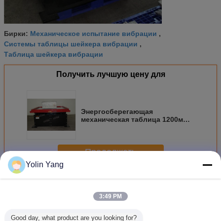
Механическое испытание вибрации
Бирки:
,
Системы таблицы шейкера вибрации
,
Таблица шейкера вибрации
Получить лучшую цену для
Энергосберегающая
механическая таблица 1200мм
шейкера * размер таблицы
1500мм
Продолжать
Yolin Yang
Механический вибростенд
Больше
3:49 PM
Good day, what product are you looking for?