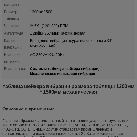
нагрузка:
Размер
1200 кс 1500
таблицы:
Частота:
2~5Хз (120~300) РПМ
Амплитуда:
1 дюйм (25.4ММ) зафиксировал
Картина
Вращение, вибрация неуравновешенности 30°
(асинхронная)
вибрации:
Источник
AC 220V±10% 50Hz
питания:
Системы таблицы шейкера вибрации
Выделенное:
,
Механическое испытание вибрации
таблица шейкера вибрации размера таблицы 1200мм
* 1500мм механическая
Описание и применение
Главным образом использованный в повторении удара, разгружать или
тесте скачки который исполняет к ИСТА, АСТМ, ТАППИ, ИСО МИЛ-СТД,
ФЭД-СТД, ООН, ТОЧКЕ и другим стандартам промышленных и
правительства. Диапазон изменения частот 2-5Хз с фиксированным