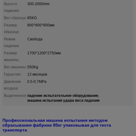
Высота
300-2000mm
падения:
Вес образца:
85KG
Размер
800*800*800мм
образца:
Режим
Свобода
падения:
Размер
1700*1200*2750мм
машины:
Вес машины:
550Kg
Гарантия:
12 месяцев
Давление
0.5-0.7MPa
воздуха:
падение испытательное оборудование
Выделенное:
,
машина испытания удара веса падения
Профессиональная машина испытания методом
сбрасывания фабрики 85кг упаковывая для теста
транспорта