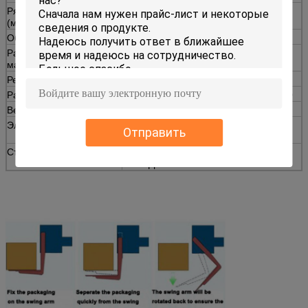
Ряд высоты падения
300---1500
300----2000
(мм)
Образец макс.вайгхт (кг)
85
85
Размер образца
800*800*800
800*800*800
максимальный (мм)
Режим падения
Свобода
Размер машины (мм)
1500*1000*2150
1700*1200*2750
Вес машины (кг)
480
550
Электропитание
Воздух обжатый 50Хз 0.5~0.7Мпа
Отправить
АК220В
Стандарты
ИСО2248-72 (Э) ГБ/Т4857.5
ДЖИСЗ0202-87 ИЭК68-2-27