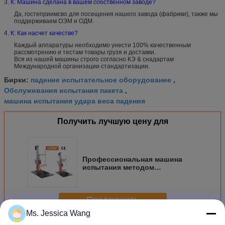
3.
К: Машина сделана в вашем собственном заводе?
Да, гостеприимсво для посещения нашего завода (фабрики), также мы
поддерживаем ОЭМ и ОДМ.
4.
К: Как насчет качестве?
Каждый аппаратуры необходимо унести 100% качественным
рассмотрению и тестам товары грузя и доставки.
Вся из нашей машины строго согласно КЭ & снадартам
Международной организации стандартизации.
падение испытательное оборудование
Бирки:
,
Обслуживания испытания пакета
,
машина испытания удара веса падения
Получить лучшую цену для
Профессиональная машина
испытания методом
сбрасывания фабрики 85кг
упаковывая для теста
транспорта
Продолжать
Ms. Jessica Wang