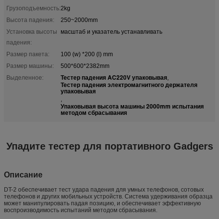
Грузоподъемность:
2kg
Высота падения:
250~2000mm
Установка высоты
масштаб и указатель устанавливать
падения:
Размер пакета:
100 (w) *200 (l) mm
Размер машины:
500*600*2382mm
Тестер падения AC220V упаковывая
Выделенное:
,
Тестер падения электромагнитного держателя
упаковывая
,
Упаковывая высота машины 2000mm испытания
методом сбрасывания
Упадите тестер для портативного Gadgers
Описание
DT-2 обеспечивает тест удара падения для умных телефонов, сотовых
телефонов и других мобильных устройств. Система удерживания образца
может манипулировать падая позицию, и обеспечивает эффективную
воспроизводимость испытаний методом сбрасывания.