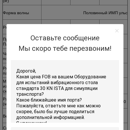
(кг)
Форма волны
Половинный ИМП ульс 
Ряд ускорения (г)
5-120
5-100
5-100
Оставьте сообщение
Продолжительность
6--18
Плузе (госпожа)
Мы скоро тебе перезвоним!
Частота
1-120
1-120
1-120
повторения рему
Ряд высоты
5-120мм
5-120мм
5-120мм
падения
Максимальное
изменение
2.2м/с
2.2м/с
2.6м/с
скорости
Размер машины
750*660*880
900*900*800
900*960*800
(мм)
Вес машины (кг)
1000
1260
2160
Сила & подача