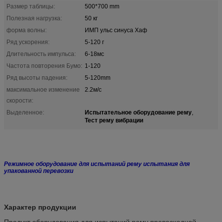
Размер таблицы:
500*700 mm
Полезная нагрузка:
50 кг
форма волны:
ИМП ульс синуса Хаф
Ряд ускорения:
5-120 г
Длительность импульса:
6-18мс
Частота повторения Бумо:
1-120
Ряд высоты падения:
5-120mm
максимальное изменение
2.2м/с
скорости:
Испытательное оборудование рему
Выделенное:
,
Тест рему вибрации
Режимное оборудование для испытаний рему испытания для
упакованной перевозки
Характер продукции
Продукт оборудования для испытаний рему превосходной