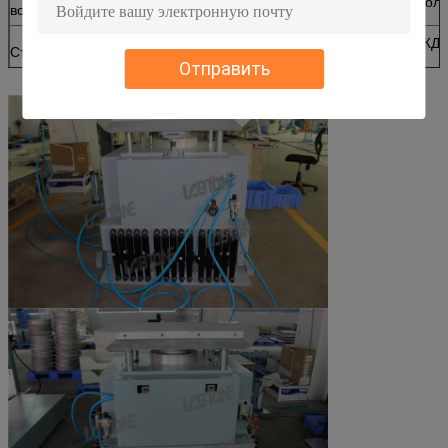
Подача воздуха 50Хз АК220В ±10%: гашолд
воздуха
ГБ/Т2423.4, ГБ/Т2423.6, ИЭК68-2-29, ДЖД
Стандарты
ДЖИСК0042-1995 етк
Отправить