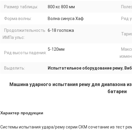
Размер таблицы:
800 кс 800 мм
Полез
Форма волны:
Волна синуса Хаф
Ряд у
Продолжительность
6-18 госпожа
Тари
ИМПа ульс:
5-120мм
Макс
Ряд высоты падения:
измен
Выделить:
Испытательное оборудование рему
,
Виб
Машина ударного испытания рему для диапазона из
батареи
Характер продукции
Системы испытания удара/рему серии СКМ сочетание из тест рем