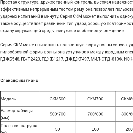
Простая структура, дружественный контроль, высокая надежнос
эффективным непрерывным тестом рему, она позволяет пользоват
ударных испытаний в минуту. Серия СКМ может выполнить одно-у
также осуществляет различный тип удара, хорошую повторимость
охрану окружающей среды, ненужное особенное учреждение.
Серия СКМ может выполнить половинную форму волны синуса, уд
пилообразной формы волны она уступчива к международным сп
ГДЖБ548, ГБ/Т2423, ГДЖБ1217, ДЖДЖГ497, МИЛ-СТД-810Ф, ИЭК6
Спайсификатионс
Модель
СКМ500
СКМ700
СКМ8
Размер таблицы
500*700
700*800
800*8
(мм)
Полезная нагрузка
50
100
200
(кг)