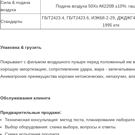
Сила & подача
Подача воздуха 50Хз АК220В ±10%: га
воздуха
ГБ/Т2423.4, ГБ/Т2423.6, ИЭК68-2-29, ДЖДЖГ
Стандарты
1995 етк
Упаковка & грузить
Покрывают с фильмом воздушного пузыря перед положенный им в 
хорошую амортизацию, сопротивление удара, жара - запечатывани
Аниматроник преимущества корозии нетоксических, непахучих, вла
Обслуживания клиента
Предварительные продажи:
Техническая консультация: метод теста, планирование лаборат
Выбор оборудования: схема выбора, вопросы и ответы.
Схема испытания продукта.