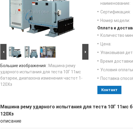
наименование:
Сертификация:
Номер модели:
Оплата и достав
Количество мин 
Цена:
Упаковывая дет
Время доставки
Большие изображения :
Машина рему
Условия оплаты
ударного испытания для теста 10Г 11мс
батареи, диапазона изменения частот 1-
Поставка спосо
120Хз
Контакт
Машина рему ударного испытания для теста 10Г 11мс б
120Хз
описание