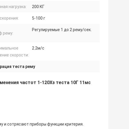
ная нагрузка:
200 КГ
скорения:
5-100 г
Регулируемые 1 до 2 рему/сек.
ф рему:
имальное
2.2м/с
ение скорости:
рация теста рему
менения частот 1-120Хз теста 10Г 11мс
у и сотрясают приборы функции критерия.