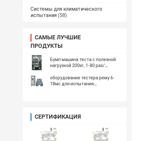
Системы для климатического
испытания
(58)
САМЫЕ ЛУЧШИЕ
ПРОДУКТЫ
Бумп машина теста с полезной
нагрузкой 200кг, 1-80 раз/
минута, высота рему 450 мм
оборудование тестера рему 6-
18мс для испытания
электроники и удара
компонентов
СЕРТИФИКАЦИЯ