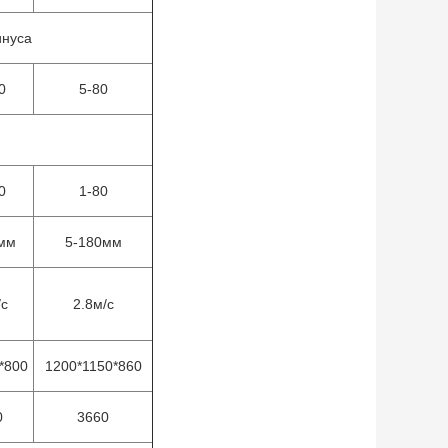
инуса
0
5-80
0
1-80
мм
5-180мм
/с
2.8м/с
*800
1200*1150*860
0
3660