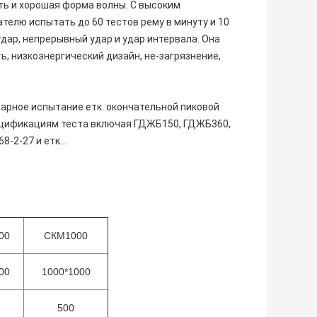
ть и хорошая форма волны. С высоким
елю испытать до 60 тестов рему в минуту и 10
дар, непрерывный удар и удар интервала. Она
, низкоэнергический дизайн, не-загрязнение,
арное испытание етк. окончательной пиковой
ецификациям теста включая ГДЖБ150, ГДЖБ360,
8-2-27 и етк…
00
СКМ1000
00
1000*1000
500