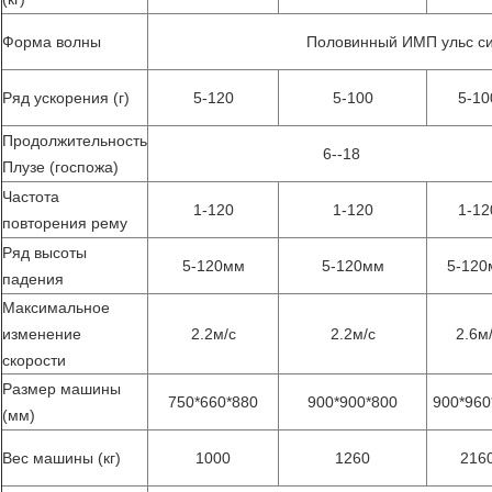
Форма волны
Половинный ИМП ульс с
Ряд ускорения (г)
5-120
5-100
5-10
Продолжительность
6--18
Плузе (госпожа)
Частота
1-120
1-120
1-12
повторения рему
Ряд высоты
5-120мм
5-120мм
5-120
падения
Максимальное
изменение
2.2м/с
2.2м/с
2.6м
скорости
Размер машины
750*660*880
900*900*800
900*960
(мм)
Вес машины (кг)
1000
1260
216