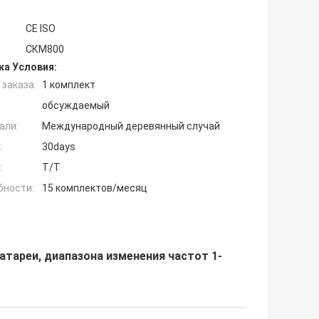
CE ISO
СКМ800
ка Условия:
заказа:
1 комплект
обсуждаемый
али:
Международный деревянный случай
:
30days
:
T/T
бности:
15 комплектов/месяц
атареи, диапазона изменения частот 1-