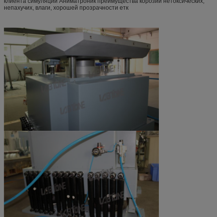
клиента симуляции Аниматроник преимущества корозии нетоксических,
непахучих, влаги, хорошей прозрачности етк