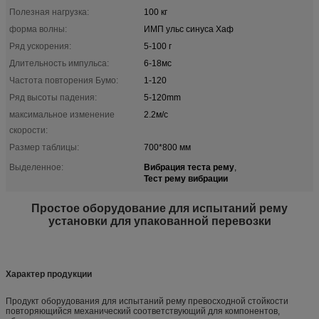
Полезная нагрузка:
100 кг
форма волны:
ИМП ульс синуса Хаф
Ряд ускорения:
5-100 г
Длительность импульса:
6-18мс
Частота повторения Бумо:
1-120
Ряд высоты падения:
5-120mm
максимальное изменение
2.2м/с
скорости:
Размер таблицы:
700*800 мм
Вибрация теста рему
Выделенное:
,
Тест рему вибрации
Простое оборудование для испытаний рему
установки для упакованной перевозки
Характер продукции
Продукт оборудования для испытаний рему превосходной стойкости
повторяющийся механический соответствующий для компонентов,