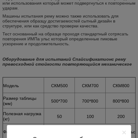
или использования который может подвергнуться к повторенным
ударам.
Машины испытания рему можно также использовать для
обеспечения образцу достигаемостей сытный дизайн в
структуре, или как средство проверки качества.
Тест основанный на образце проходя стандартный сотрясать
повторения ИМПа ульс который определенные пиковые
ускорение и продолжительность.
Оборудование для испытаний Спайсификатионс рему
превосходной стойкости повторяющийся механическое
Модель
СКМ500
СКМ700
СКМ800
Размер таблицы
500*700
700*800
800*800
(мм)
Полезная нагрузка
50
100
200
(кг)
Форма волны
Половинный ИМП ульс 