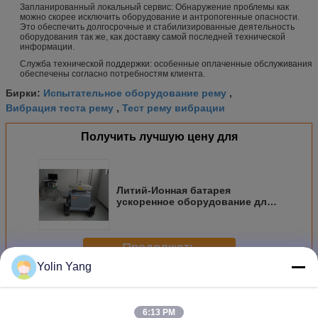
Запланированный локальный сервис: Обнаружение проблемы как
можно скорее исключить оборудование и антропогенные опасности.
Это обеспечить долгосрочные и стабилизированные деятельность
оборудования так же, как доставку самой последней технической
информации.
Служба технической поддержки: особенные оплаченные обслуживания
обеспечены согласно потребностям клиента.
Испытательное оборудование рему
Бирки:
,
Вибрация теста рему
Тест рему вибрации
,
Получить лучшую цену для
Литий-Ионная батарея
ускоренное оборудование для
ударного испытания влажность
коррозии
Продолжать
Yolin Yang
Оборудование для ударного испытания
Больше
6:13 PM