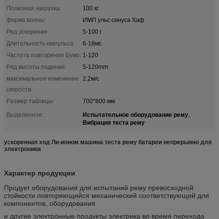
Полезная нагрузка:
100 кг
форма волны:
ИМП ульс синуса Хаф
Ряд ускорения:
5-100 г
Длительность импульса:
6-18мс
Частота повторения Бумо:
1-120
Ряд высоты падения:
5-120mm
максимальное изменение
2.2м/с
скорости:
Размер таблицы:
700*800 мм
Испытательное оборудование рему
Выделенное:
,
Вибрация теста рему
ускоренная ход Ли-ионом машина теста рему батареи непрерывно для
электроники
Характер продукции
Продукт оборудования для испытаний рему превосходной
стойкости повторяющийся механический соответствующий для
компонентов, оборудования
и другие электронные продукты электрика во время перехода