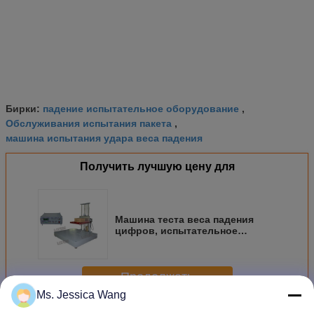
падение испытательное оборудование
Бирки:
,
Обслуживания испытания пакета
,
машина испытания удара веса падения
Получить лучшую цену для
Машина теста веса падения
цифров, испытательное
оборудование испытания
методом сбрасывания для
тяжелой упаковки
Продолжать
Ms. Jessica Wang