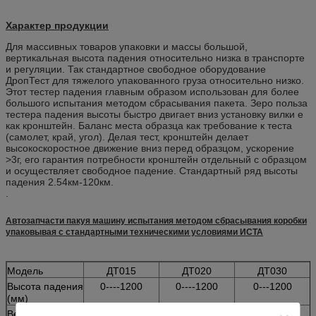
Характер продукции
Для массивных товаров упаковки и массы большой,
вертикальная высота падения относительно низка в транспорте
и регуляции. Так стандартное свободное оборудование
ДропТест для тяжелого упакованного груза относительно низко.
Этот тестер падения главным образом использован для более
большого испытания методом сбрасывания пакета. Зеро польза
тестера падения высоты быстро двигает вниз установку вилки е
как кронштейн. Баланс места образца как требование к теста
(самолет, край, угол). Делая тест, кронштейн делает
высокоскоростное движение вниз перед образцом, ускорение
>3г, его гарантия потребности кронштейн отдельный с образцом
и осуществляет свободное падение. Стандартный ряд высоты
падения 2.54км-120км.
.
Автозапчасти пакуя машину испытания методом сбрасывания коробки
упаковывая с стандартными техническими условиями ИСТА
Модель
ДТ015
ДТ020
ДТ030
Высота падения
0----1200
0----1200
0---1200
(мм)
Вес образца
150
200
300