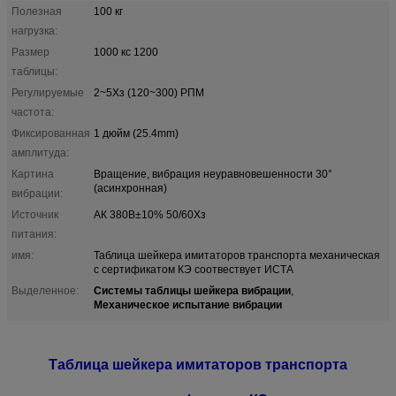
Полезная
100 кг
нагрузка:
Размер
1000 кс 1200
таблицы:
Регулируемые
2~5Хз (120~300) РПМ
частота:
Фиксированная
1 дюйм (25.4mm)
амплитуда:
Картина
Вращение, вибрация неуравновешенности 30°
(асинхронная)
вибрации:
Источник
АК 380В±10% 50/60Хз
питания:
имя:
Таблица шейкера имитаторов транспорта механическая
с сертификатом КЭ соотвествует ИСТА
Системы таблицы шейкера вибрации
Выделенное:
,
Механическое испытание вибрации
Таблица шейкера имитаторов транспорта