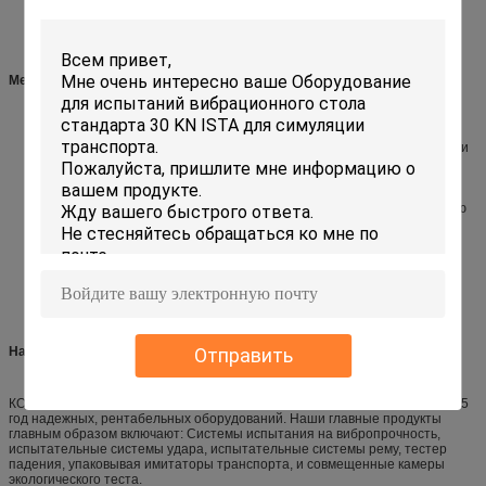
Механические особенности шейкера
Точный цифровой дисплей для частоты вибрации
Одновременный малошумный широкий механизм ременной передачи
Тип приспособление ведущего бруса для образца, легкое для того
чтобы работать
Тяжелое основание швеллерного профиля оборудованное с более
влажной резиной делает машину легким установить, имеющ большую
емкость загрузки, обеспечивающ стабилизированный ход.
Вращательный метод вибрации исполняет с международным
стандартом теста
Соответствующий для игрушек, электроники, мебели, подарков,
фарфора, упаковочных промышленностей для упаковывая теста
симуляции транспорта.
Направление компании:
Отправить
КО. испытательного оборудования Лабтоне, Лтд. изготовление Китая +15
год надежных, рентабельных оборудований. Наши главные продукты
главным образом включают: Системы испытания на вибропрочность,
испытательные системы удара, испытательные системы рему, тестер
падения, упаковывая имитаторы транспорта, и совмещенные камеры
экологического теста.