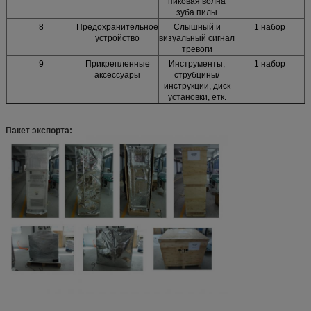
пиковая волна
зуба пилы
8
Предохранительное
Слышный и
1 набор
устройство
визуальный сигнал
тревоги
9
Прикрепленные
Инструменты,
1 набор
аксессуары
струбцины/
инструкции, диск
установки, етк.
Пакет экспорта: