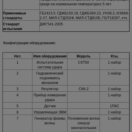
среде на нормальном температуре≥ 5 лет.
Применимые
ГБ2423.5, ГДЖБ150.18, ГДЖБ360.23, УН38.3, ИЭК68-
стандарты
2-27, МИЛ-СТД202Ф, МИЛ-СТД810Б, ГБ/Т18287, етк.
Стандарт
ДЖГ541-2005
испытания
Конфигурация оборудования:
Нет.
Имя оборудования
Модель
Кты.
1
Испытательная
СКТ50
1 набор
система удара
2
Гидравлический
1 набор
поднимаясь
механизм
3
Регулятор
СКК-2
1 набор
4
Прибор измерения
1 набор
удара
5
Датчик
1ПКС
6
Управляющая ЭВМ
1 набор
7
Генератор формы
Половинная волна
1 набор
волны
синуса/
окончательная