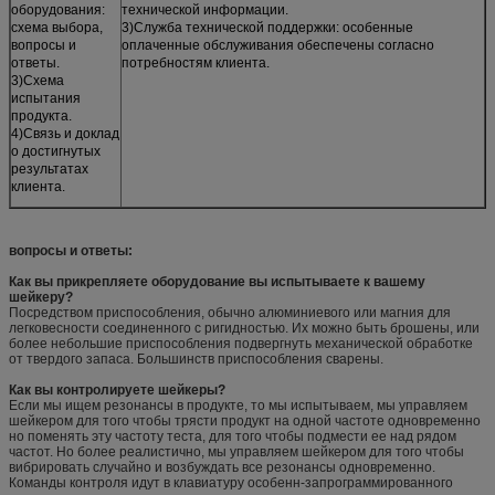
оборудования:
технической информации.
схема выбора,
3)Служба технической поддержки: особенные
вопросы и
оплаченные обслуживания обеспечены согласно
ответы.
потребностям клиента.
3)Схема
испытания
продукта.
4)Связь и доклад
о достигнутых
результатах
клиента.
вопросы и ответы:
Как вы прикрепляете оборудование вы испытываете к вашему
шейкеру?
Посредством приспособления, обычно алюминиевого или магния для
легковесности соединенного с ригидностью. Их можно быть брошены, или
более небольшие приспособления подвергнуть механической обработке
от твердого запаса. Большинств приспособления сварены.
Как вы контролируете шейкеры?
Если мы ищем резонансы в продукте, то мы испытываем, мы управляем
шейкером для того чтобы трясти продукт на одной частоте одновременно
но поменять эту частоту теста, для того чтобы подмести ее над рядом
частот. Но более реалистично, мы управляем шейкером для того чтобы
вибрировать случайно и возбуждать все резонансы одновременно.
Команды контроля идут в клавиатуру особенн-запрограммированного