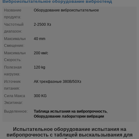
Виброиспытательное оборудование вибростенд
Название
Оборудование виброиспытательное
продукта:
Частотный
2-2500 Хз
диапазон:
Максимальн
40 mm
Смещение:
Максимальн
200 км/с
Скорость:
Полезная
120 kg
нагрузка:
Источник
АК трехфазные 380В/50Хз
питания:
Сила Макса
300 KG
Экситинаг:
Таблица испытания на вибропрочность
Выделенное:
,
Оборудование лаборатории вибрации
Испытательное оборудование испытания на
вибропрочность с таблицей выскальзывания для