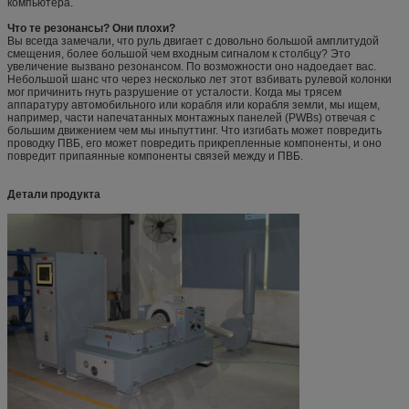
компьютера.
Что те резонансы? Они плохи?
Вы всегда замечали, что руль двигает с довольно большой амплитудой
смещения, более большой чем входным сигналом к столбцу? Это
увеличение вызвано резонансом. По возможности оно надоедает вас.
Небольшой шанс что через несколько лет этот взбивать рулевой колонки
мог причинить гнуть разрушение от усталости. Когда мы трясем
аппаратуру автомобильного или корабля или корабля земли, мы ищем,
например, части напечатанных монтажных панелей (PWBs) отвечая с
большим движением чем мы иньпуттинг. Что изгибать может повредить
проводку ПВБ, его может повредить прикрепленные компоненты, и оно
повредит припаянные компоненты связей между и ПВБ.
Детали продукта