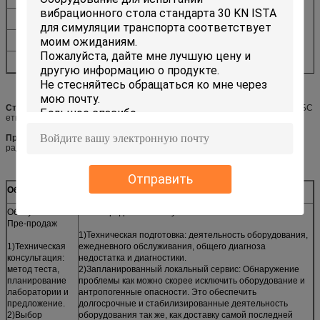
АМП.дименсионс (Л*В*Х)
880*590*1125мм
электропитание
3ПХ АК380в±10% 50Хз
агрегатная сила емкости
9КВ
Стандарты:
МИЛ-СТД, ДИН, ИСО, АСТМ, ИЭК, ИСТА, ГБ, ГДЖБ, ДЖИС, БС
етк.
Применимые индустрии:
Автомобильный, электроника, авиация, сосуд,
радиосвязь, военный индустрия, измеряя аппаратура етк.
Отправить
Обслуживание
Обслуживание
Послепродажное обслуживание
Пре-продаж
1)Техническая подготовка: деятельность оборудования,
1)Техническая
ежедневного обслуживания, общего диагноза
консультация:
недостатка и диагностики.
метод теста,
2)Запланированный локальный сервис: Обнаружение
планирование
проблемы как можно скорее исключить оборудование и
лаборатории и
антропогенные опасности. Это обеспечить
предложение.
долгосрочные и стабилизированные деятельность
2)Выбор
оборудования так же, как доставку самой последней