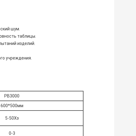
ский шум.
овность таблицы.
пытаний изделий.
ого учреждения.
и
РВ3000
600*500мм
5-50Хз
0-3