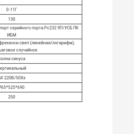
0-11Г
130
порт серийного порта Рс232 9П/УСБ ПК
ИБМ
фрекенси.свеп (линейная/логарифм),
шаговое случайное
Волна синуса
ертикальный
АК 220В/50Хз
765*525*690
250