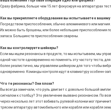
Ваша компания торговая операция одно или фабрика?
Сразу фабрика, больше чем 15 лет фокусируя на аппаратурах тест
Как вы прикрепляете оборудование вы испытываете к вашему
Посредством приспособления, обычно алюминиевого или магния 
Их можно быть брошены, или более небольшие приспособления п
запаса. Большинств приспособления сварены.
Как вы контролируете шейкеры?
Если мы ищем резонансы в продукте, то мы испытываем, мы упра
одной частоте одновременно но поменять эту частоту теста, для
более реалистично, мы управляем шейкером для того чтобы вибр
одновременно. Команды контроля идут в клавиатуру особенн-за
Что те резонансы? Они плохи?
Вы всегда замечали, что руль двигает с довольно большой ампл
сигналом к столбцу? Это увеличение вызвано резонансом. По во
через несколько лет этот взбивать рулевой колонки мог причинит
трясем аппаратуру автомобильного или корабля или корабля зем