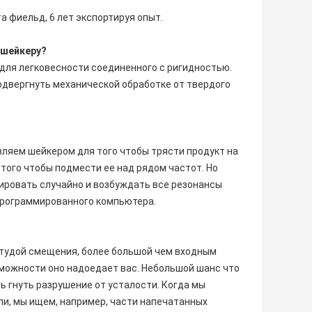
а фиельд, 6 лет экспортируя опыт.
 шейкеру?
для легковесности соединенного с ригидностью.
одвергнуть механической обработке от твердого
вляем шейкером для того чтобы трясти продукт на
 того чтобы подмести ее над рядом частот. Но
ировать случайно и возбуждать все резонансы
программированного компьютера.
итудой смещения, более большой чем входным
зможности оно надоедает вас. Небольшой шанс что
ь гнуть разрушение от усталости. Когда мы
ли, мы ищем, например, части напечатанных