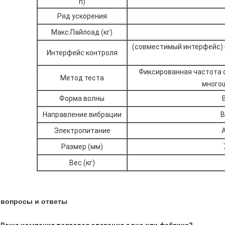
п)
Ряд ускорения
Макс.Пайлоад (кг)
(совместимый интерфейс) 
Интерфейс контроля
Фиксированная частота 
Метод теста
много
Форма волны
Направление вибрации
В
Электропитание
Размер (мм)
Вес (кг)
вопросы и ответы