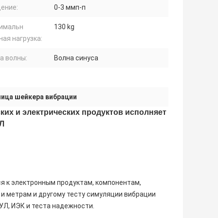
ение:
0-3 ммп-п
имальн
130 kg
ная нагрузка:
а волны:
Волна синуса
ица шейкера вибрации
их и электрических продуктов исполняет
УЛ
я к электронным продуктам, компонентам,
и метрам и другому тесту симуляции вибрации
УЛ, ИЭК и теста надежности.