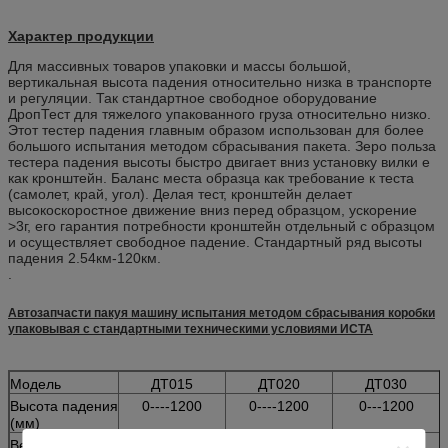
Характер продукции
Для массивных товаров упаковки и массы большой,
вертикальная высота падения относительно низка в транспорте
и регуляции. Так стандартное свободное оборудование
ДропТест для тяжелого упакованного груза относительно низко.
Этот тестер падения главным образом использован для более
большого испытания методом сбрасывания пакета. Зеро польза
тестера падения высоты быстро двигает вниз установку вилки е
как кронштейн. Баланс места образца как требование к теста
(самолет, край, угол). Делая тест, кронштейн делает
высокоскоростное движение вниз перед образцом, ускорение
>3г, его гарантия потребности кронштейн отдельный с образцом
и осуществляет свободное падение. Стандартный ряд высоты
падения 2.54км-120км.
.
Автозапчасти пакуя машину испытания методом сбрасывания коробки
упаковывая с стандартными техническими условиями ИСТА
Модель
ДТ015
ДТ020
ДТ030
Высота падения
0----1200
0----1200
0---1200
(мм)
Вес образца
150
200
300