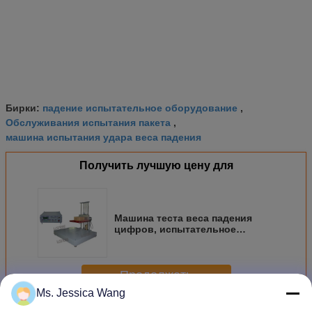
падение испытательное оборудование
Бирки:
,
Обслуживания испытания пакета
,
машина испытания удара веса падения
Получить лучшую цену для
Машина теста веса падения
цифров, испытательное
оборудование испытания
методом сбрасывания для
тяжелой упаковки
Продолжать
Ms. Jessica Wang