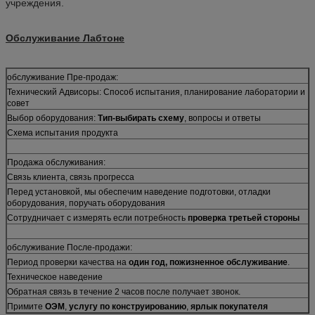
учреждения.
Обслуживание Лабтоне
обслуживание Пре-продаж:
Технический Адвисоры: Способ испытания, планирование лаборатории и
совет
Выбор оборудования:
Тип-выбирать схему
, вопросы и ответы
Схема испытания продукта
Продажа обслуживания:
Связь клиента, связь прогресса
Перед установкой, мы обеспечим наведение подготовки, отладки
оборудования, поручать оборудования
Сотрудничает с измерять если потребность
проверка третьей стороны
обслуживание После-продажи:
Период проверки качества на
один год, пожизненное обслуживание
.
Техническое наведение
Обратная связь в течение 2 часов после получает звонок.
Примите
ОЭМ
,
услугу по конструированию
,
ярлык покупателя