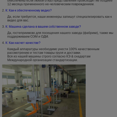
обеспечены если любой отказ представления происходит не позднее
12 месяца причиненного не-человеческим повреждением.
2.
К: Как-к обеспеченному ведио?
Да, если требуется, наши инженеры запишут специализировать как-к
видео для вас.
3.
К: Машина сделана в вашем собственном заводе?
Да, гостеприимсво для посещения нашего завода (фабрики), также мы
поддерживаем ОЭМ и ОДМ.
4.
К: Как насчет качестве?
Каждый аппаратуры необходимо унести 100% качественным
рассмотрению и тестам товары грузя и доставки.
Вся из нашей машины строго согласно КЭ & снадартам
Международной организации стандартизации.