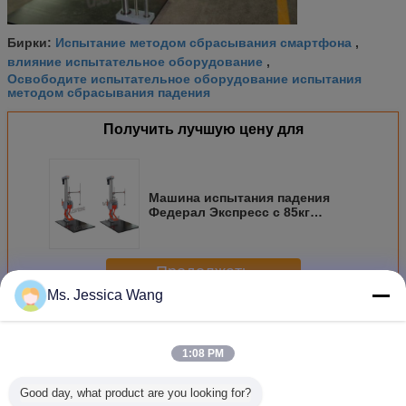
Испытание методом сбрасывания смартфона
Бирки:
,
влияние испытательное оборудование
,
Освободите испытательное оборудование испытания
методом сбрасывания падения
Получить лучшую цену для
Машина испытания падения
Федерал Экспресс с 85кг
полезной нагрузкой, высота
падения свободное падение
падения в 2 метра
Продолжать
Ms. Jessica Wang
Тестер падения лаборатории
Больше
1:08 PM
Good day, what product are you looking for?