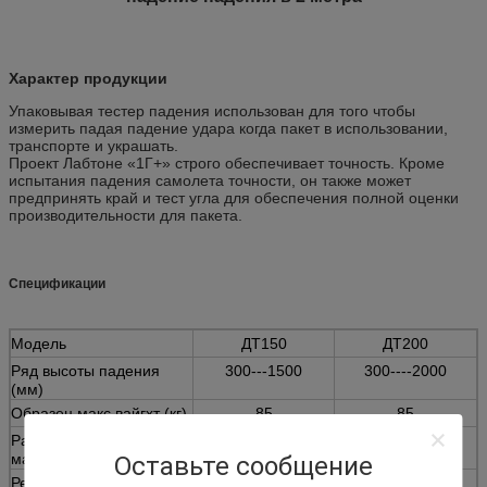
Характер продукции
Упаковывая тестер падения использован для того чтобы
измерить падая падение удара когда пакет в использовании,
транспорте и украшать.
Проект Лабтоне «1Г+» строго обеспечивает точность. Кроме
испытания падения самолета точности, он также может
предпринять край и тест угла для обеспечения полной оценки
производительности для пакета.
Спецификации
Модель
ДТ150
ДТ200
Ряд высоты падения
300---1500
300----2000
(мм)
Образец макс.вайгхт (кг)
85
85
Размер образца
800*800*800
800*800*800
максимальный (мм)
Оставьте сообщение
Режим падения
Свобода