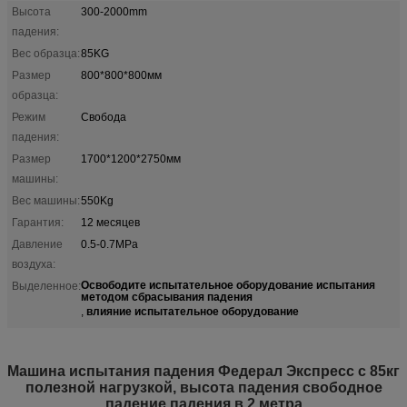
Высота
300-2000mm
падения:
Вес образца:
85KG
Размер
800*800*800мм
образца:
Режим
Свобода
падения:
Размер
1700*1200*2750мм
машины:
Вес машины:
550Kg
Гарантия:
12 месяцев
Давление
0.5-0.7MPa
воздуха:
Освободите испытательное оборудование испытания
Выделенное:
методом сбрасывания падения
влияние испытательное оборудование
,
Машина испытания падения Федерал Экспресс с 85кг
полезной нагрузкой, высота падения свободное
падение падения в 2 метра