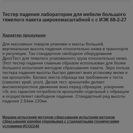
Тестер падения лаборатории для мебели большого
тяжелого пакета широкомасштабной с с ИЭК 68-2-27
Характер продукции
Для массивных товаров упаковки и массы большой,
вертикальная высота падения относительно низка в транспорте
и регуляции. Так стандартное свободное оборудование
ДропТест для тяжелого упакованного груза относительно низко.
Этот тестер падения главным образом использован для более
большого испытания методом сбрасывания пакета. Зеро польза
тестера падения высоты быстро двигает вниз установку вилки е
как кронштейн. Баланс места образца как требование к теста
(самолет, край, угол). Делая тест, кронштейн делает
высокоскоростное движение вниз перед образцом, ускорение
>3г, его гарантия потребности кронштейн отдельный с образцом
и осуществляет свободное падение. Стандартный ряд высоты
падения 2.54км-120км.
.
Машина испытания методом сбрасывания испытания методом
сбрасывания коробки упаковывая с стандартными техническими
условиями ИСО2248