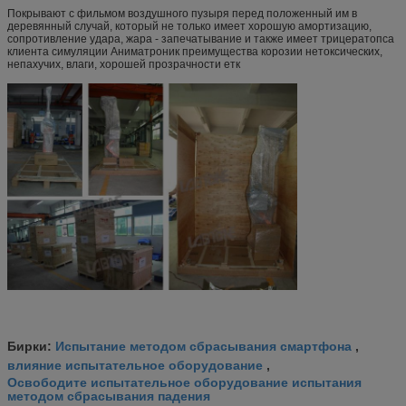
Покрывают с фильмом воздушного пузыря перед положенный им в
деревянный случай, который не только имеет хорошую амортизацию,
сопротивление удара, жара - запечатывание и также имеет трицератопса
клиента симуляции Аниматроник преимущества
корозии
нетоксических,
непахучих,
влаги, хорошей прозрачности етк
Испытание методом сбрасывания смартфона
Бирки:
,
влияние испытательное оборудование
,
Освободите испытательное оборудование испытания
методом сбрасывания падения