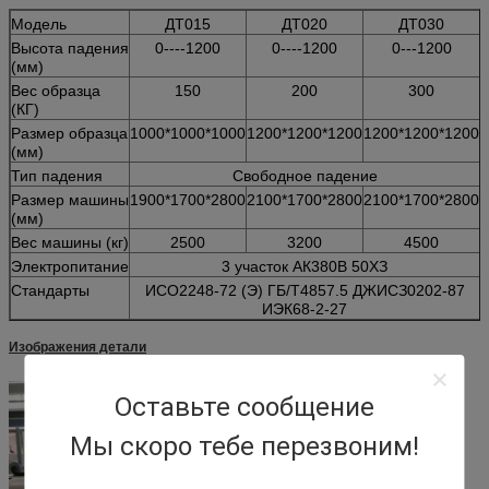
Модель
ДТ015
ДТ020
ДТ030
Высота падения
0----1200
0----1200
0---1200
(мм)
Вес образца
150
200
300
(КГ)
Размер образца
1000*1000*1000
1200*1200*1200
1200*1200*1200
(мм)
Тип падения
Свободное падение
Размер машины
1900*1700*2800
2100*1700*2800
2100*1700*2800
(мм)
Вес машины (кг)
2500
3200
4500
Электропитание
3 участок АК380В 50ХЗ
Стандарты
ИСО2248-72 (Э) ГБ/Т4857.5 ДЖИСЗ0202-87
ИЭК68-2-27
Изображения детали
Оставьте сообщение
Мы скоро тебе перезвоним!