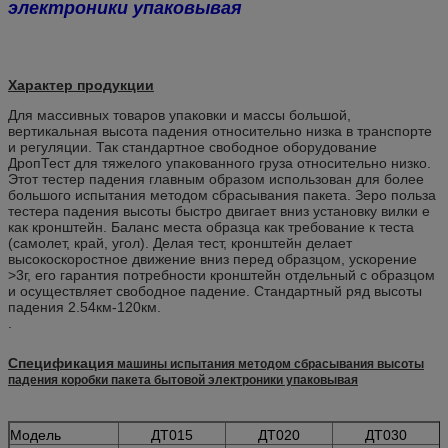
электроники упаковывая
Характер продукции
Для массивных товаров упаковки и массы большой,
вертикальная высота падения относительно низка в транспорте
и регуляции. Так стандартное свободное оборудование
ДропТест для тяжелого упакованного груза относительно низко.
Этот тестер падения главным образом использован для более
большого испытания методом сбрасывания пакета. Зеро польза
тестера падения высоты быстро двигает вниз установку вилки е
как кронштейн. Баланс места образца как требование к теста
(самолет, край, угол). Делая тест, кронштейн делает
высокоскоростное движение вниз перед образцом, ускорение
>3г, его гарантия потребности кронштейн отдельный с образцом
и осуществляет свободное падение. Стандартный ряд высоты
падения 2.54км-120км.
.
Спецификация
машины испытания методом сбрасывания высоты
падения коробки пакета бытовой электроники упаковывая
Модель
ДТ015
ДТ020
ДТ030