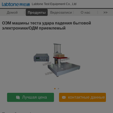
Labtone Test Equipment Co., Ltd
Домой
Продукты
Видеозаписи
О нас
>>
ОЭМ машины теста удара падения бытовой
электроники/ОДМ приемлемый
Лучшая цена
контактные данные